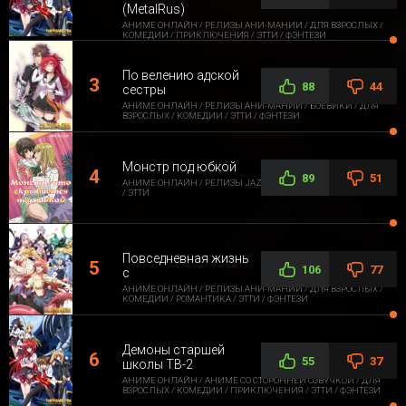
(MetalRus)
АНИМЕ ОНЛАЙН / РЕЛИЗЫ АНИ-МАНИИ / ДЛЯ ВЗРОСЛЫХ /
КОМЕДИИ / ПРИКЛЮЧЕНИЯ / ЭТТИ / ФЭНТЕЗИ
По велению адской
88
44
сестры
АНИМЕ ОНЛАЙН / РЕЛИЗЫ АНИ-МАНИИ / БОЕВИКИ / ДЛЯ
ВЗРОСЛЫХ / КОМЕДИИ / ЭТТИ / ФЭНТЕЗИ
Монстр под юбкой
89
51
АНИМЕ ОНЛАЙН / РЕЛИЗЫ JAZZWAY ANIME / ДЛЯ ВЗРОСЛЫХ
/ ЭТТИ
Повседневная жизнь
106
77
с
АНИМЕ ОНЛАЙН / РЕЛИЗЫ АНИ-МАНИИ / ДЛЯ ВЗРОСЛЫХ /
КОМЕДИИ / РОМАНТИКА / ЭТТИ / ФЭНТЕЗИ
Демоны старшей
55
37
школы ТВ-2
АНИМЕ ОНЛАЙН / АНИМЕ СО СТОРОННЕЙ ОЗВУЧКОЙ / ДЛЯ
ВЗРОСЛЫХ / КОМЕДИИ / ПРИКЛЮЧЕНИЯ / ЭТТИ / ФЭНТЕЗИ