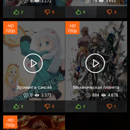
6
3 272
79
3 693
2
3
4
2
Эроманга-сэнсэй
Механическая планета
0
3 373
884
4 878
3
2
2
1