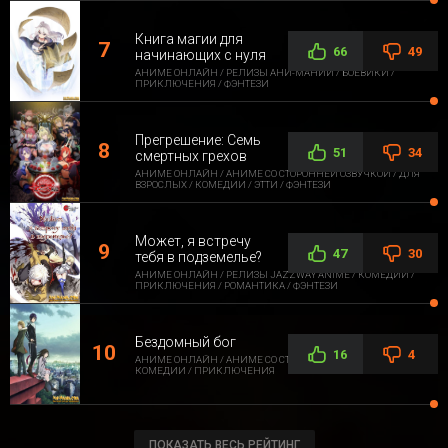
Книга магии для
66
49
начинающих с нуля
АНИМЕ ОНЛАЙН / РЕЛИЗЫ АНИ-МАНИИ / БОЕВИКИ /
ПРИКЛЮЧЕНИЯ / ФЭНТЕЗИ
Прегрешение: Семь
51
34
смертных грехов
АНИМЕ ОНЛАЙН / АНИМЕ СО СТОРОННЕЙ ОЗВУЧКОЙ / ДЛЯ
ВЗРОСЛЫХ / КОМЕДИИ / ЭТТИ / ФЭНТЕЗИ
Может, я встречу
47
30
тебя в подземелье?
АНИМЕ ОНЛАЙН / РЕЛИЗЫ JAZZWAY ANIME / КОМЕДИИ /
ПРИКЛЮЧЕНИЯ / РОМАНТИКА / ФЭНТЕЗИ
Бездомный бог
16
4
АНИМЕ ОНЛАЙН / АНИМЕ СО СТОРОННЕЙ ОЗВУЧКОЙ /
КОМЕДИИ / ПРИКЛЮЧЕНИЯ
ПОКАЗАТЬ ВЕСЬ РЕЙТИНГ