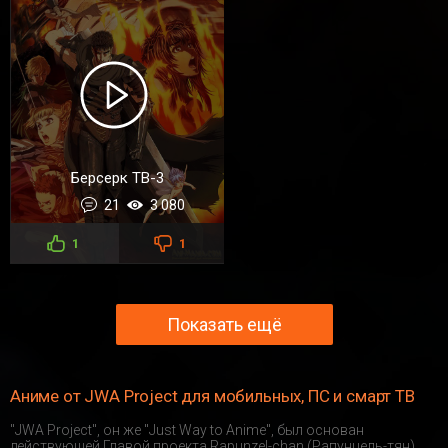
Берсерк ТВ-3
21
3 080
1
1
Показать ещё
Аниме от JWA Project для мобильных, ПС и смарт ТВ
"JWA Project", он же "Just Way to Anime", был основан
действующей Главой проекта Rapunzel-chan (Рапунцель-тян)