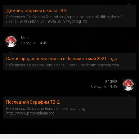
Демоны старшей школы ТВ 3
References: Tg.Casino Test https://repolis.bg.polsl.pl/dlibra/login?
refUrl=aHR0cHM6Ly9saW5rbXllY2FyZC5jb20...
Mose
Сегодня, 14:49
Самая продаваемая манга в Японии за май 2021 года
References: Solcasino Bonus ohne Einzahlung forum.teacode.com...
Tangela
Сегодня, 14:48
Последний Серафим ТВ-2
References: Solcasino Bonus ohne Einzahlung
http://www.prosvetlenie.org...