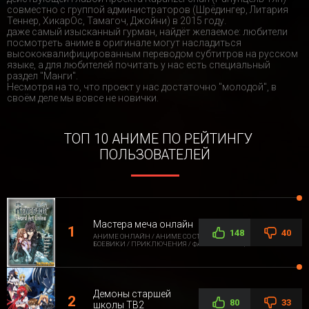
совместно с группой администраторов (Шрёдингер, Литария
Теннер, ХикарОс, Тамагоч, Джойни) в 2015 году.
даже самый изысканный гурман, найдёт желаемое: любители
посмотреть аниме в оригинале могут насладиться
высококвалифицированным переводом субтитров на русском
языке, а для любителей почитать у нас есть специальный
раздел "Манги".
Несмотря на то, что проект у нас достаточно "молодой", в
своём деле мы вовсе не новички.
ТОП 10 АНИМЕ ПО РЕЙТИНГУ
ПОЛЬЗОВАТЕЛЕЙ
Мастера меча онлайн
148
40
АНИМЕ ОНЛАЙН / АНИМЕ СО СТОРОННЕЙ ОЗВУЧКОЙ /
БОЕВИКИ / ПРИКЛЮЧЕНИЯ / ФАНТАСТИКА / ФЭНТЕЗИ
Демоны старшей
80
33
школы ТВ2