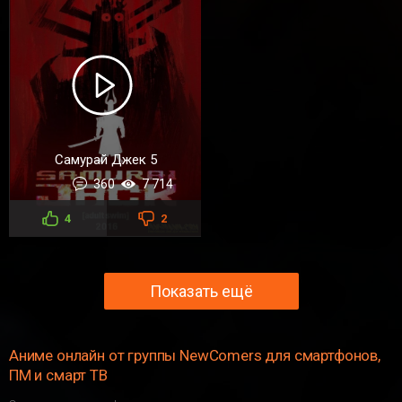
Самурай Джек 5
360
7 714
4
2
Показать ещё
Аниме онлайн от группы NewComers для смартфонов,
ПМ и смарт ТВ