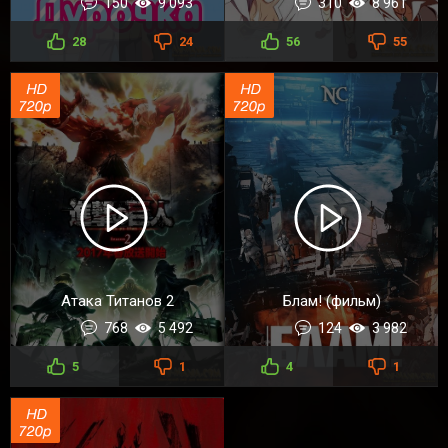
150
9 093
310
8 961
28
24
56
55
Атака Титанов 2
Блам! (фильм)
768
5 492
124
3 982
5
1
4
1