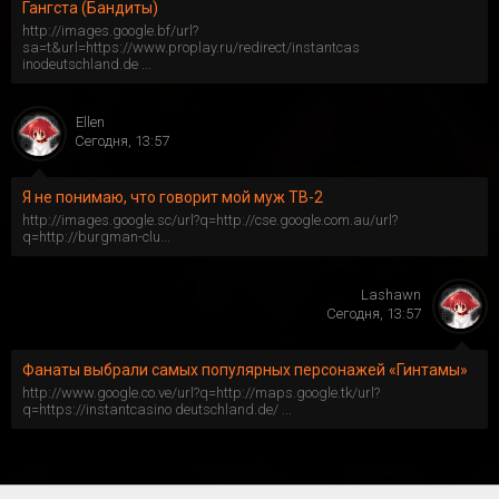
Гангста (Бандиты)
http://images.google.bf/url?
sa=t&url=https://www.proplay.ru/redirect/instantcas
inodeutschland.de ...
Ellen
Сегодня, 13:57
Я не понимаю, что говорит мой муж ТВ-2
http://images.google.sc/url?q=http://cse.google.com.au/url?
q=http://burgman-clu...
Lashawn
Сегодня, 13:57
Фанаты выбрали самых популярных персонажей «Гинтамы»
http://www.google.co.ve/url?q=http://maps.google.tk/url?
q=https://instantcasino deutschland.de/ ...