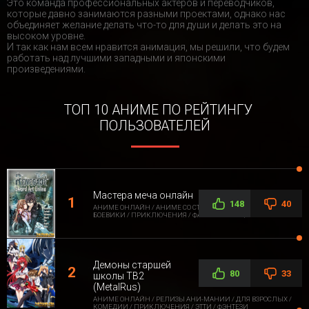
Это команда профессиональных актеров и переводчиков,
которые давно занимаются разными проектами, однако нас
объединяет желание делать что-то для души и делать это на
высоком уровне.
И так как нам всем нравится анимация, мы решили, что будем
работать над лучшими западными и японскими
произведениями.
ТОП 10 АНИМЕ ПО РЕЙТИНГУ
ПОЛЬЗОВАТЕЛЕЙ
Мастера меча онлайн
148
40
АНИМЕ ОНЛАЙН / АНИМЕ СО СТОРОННЕЙ ОЗВУЧКОЙ /
БОЕВИКИ / ПРИКЛЮЧЕНИЯ / ФАНТАСТИКА / ФЭНТЕЗИ
Демоны старшей
80
33
школы ТВ2
(MetalRus)
АНИМЕ ОНЛАЙН / РЕЛИЗЫ АНИ-МАНИИ / ДЛЯ ВЗРОСЛЫХ /
КОМЕДИИ / ПРИКЛЮЧЕНИЯ / ЭТТИ / ФЭНТЕЗИ