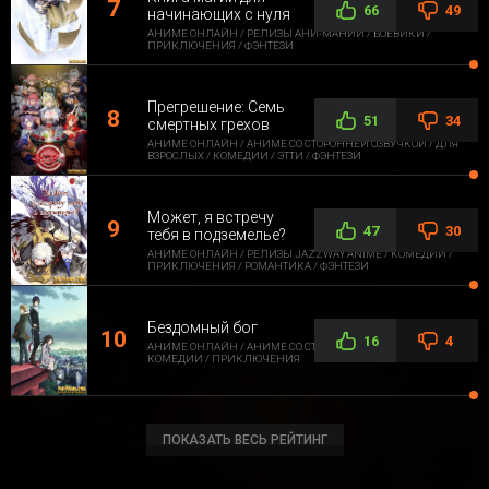
66
49
начинающих с нуля
АНИМЕ ОНЛАЙН / РЕЛИЗЫ АНИ-МАНИИ / БОЕВИКИ /
ПРИКЛЮЧЕНИЯ / ФЭНТЕЗИ
Прегрешение: Семь
51
34
смертных грехов
АНИМЕ ОНЛАЙН / АНИМЕ СО СТОРОННЕЙ ОЗВУЧКОЙ / ДЛЯ
ВЗРОСЛЫХ / КОМЕДИИ / ЭТТИ / ФЭНТЕЗИ
Может, я встречу
47
30
тебя в подземелье?
АНИМЕ ОНЛАЙН / РЕЛИЗЫ JAZZWAY ANIME / КОМЕДИИ /
ПРИКЛЮЧЕНИЯ / РОМАНТИКА / ФЭНТЕЗИ
Бездомный бог
16
4
АНИМЕ ОНЛАЙН / АНИМЕ СО СТОРОННЕЙ ОЗВУЧКОЙ /
КОМЕДИИ / ПРИКЛЮЧЕНИЯ
ПОКАЗАТЬ ВЕСЬ РЕЙТИНГ