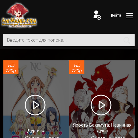
Войти
Ярость Бахамута: Невинная
Дурочка
душа