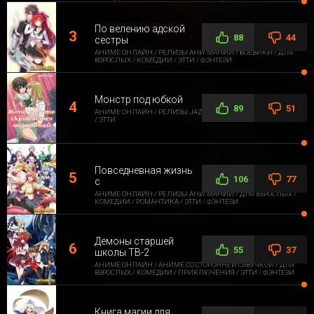
По велению адской
88
44
сестры
АНИМЕ ОНЛАЙН / РЕЛИЗЫ АНИ-МАНИИ / БОЕВИКИ / ДЛЯ
ВЗРОСЛЫХ / КОМЕДИИ / ЭТТИ / ФЭНТЕЗИ
Монстр под юбкой
89
51
АНИМЕ ОНЛАЙН / РЕЛИЗЫ JAZZWAY ANIME / ДЛЯ ВЗРОСЛЫХ
/ ЭТТИ
Повседневная жизнь
106
77
с
АНИМЕ ОНЛАЙН / РЕЛИЗЫ АНИ-МАНИИ / ДЛЯ ВЗРОСЛЫХ /
КОМЕДИИ / РОМАНТИКА / ЭТТИ / ФЭНТЕЗИ
Демоны старшей
55
37
школы ТВ-2
АНИМЕ ОНЛАЙН / АНИМЕ СО СТОРОННЕЙ ОЗВУЧКОЙ / ДЛЯ
ВЗРОСЛЫХ / КОМЕДИИ / ПРИКЛЮЧЕНИЯ / ЭТТИ / ФЭНТЕЗИ
Книга магии для