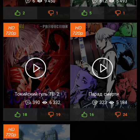
6
9 450
812
5 493
2
1
5
1
Токийский гуль ТВ-2
Парад смерти
390
6 332
323
5 184
18
19
16
24