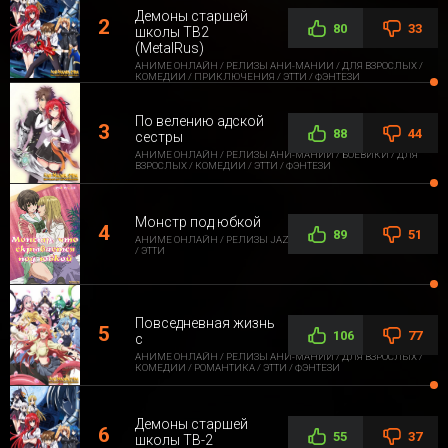
Демоны старшей
80
33
школы ТВ2
(MetalRus)
АНИМЕ ОНЛАЙН / РЕЛИЗЫ АНИ-МАНИИ / ДЛЯ ВЗРОСЛЫХ /
КОМЕДИИ / ПРИКЛЮЧЕНИЯ / ЭТТИ / ФЭНТЕЗИ
По велению адской
88
44
сестры
АНИМЕ ОНЛАЙН / РЕЛИЗЫ АНИ-МАНИИ / БОЕВИКИ / ДЛЯ
ВЗРОСЛЫХ / КОМЕДИИ / ЭТТИ / ФЭНТЕЗИ
Монстр под юбкой
89
51
АНИМЕ ОНЛАЙН / РЕЛИЗЫ JAZZWAY ANIME / ДЛЯ ВЗРОСЛЫХ
/ ЭТТИ
Повседневная жизнь
106
77
с
АНИМЕ ОНЛАЙН / РЕЛИЗЫ АНИ-МАНИИ / ДЛЯ ВЗРОСЛЫХ /
КОМЕДИИ / РОМАНТИКА / ЭТТИ / ФЭНТЕЗИ
Демоны старшей
55
37
школы ТВ-2