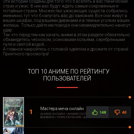
Эти истории созданы для того что б вселять в вас панический
страх и ужас. В них вас будут ждать самые сокровенные и
потайные страхи. Множество ужасающих существ собрались
именинно тут что б напугать вас до заикания. Все они живут в
ваших шкафах, под вашими диванами и в темных уголках ваших
жилишь. Только дайте им повод и они незамедлительно нанесут
удар.
Так что перед тем как качать аниме в этом разделе обязательно
обзаведитесь чесноком, осиновыми кольями, серебренными
пуля и святой водой...
А главное накройтесь с головой одеялом и дрожите от страха!
Приятного просмотра!
ТОП 10 АНИМЕ ПО РЕЙТИНГУ
ПОЛЬЗОВАТЕЛЕЙ
Мастера меча онлайн
148
40
АНИМЕ ОНЛАЙН / АНИМЕ СО СТОРОННЕЙ ОЗВУЧКОЙ /
БОЕВИКИ / ПРИКЛЮЧЕНИЯ / ФАНТАСТИКА / ФЭНТЕЗИ