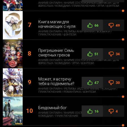
АНИМЕ ОНЛАЙН / АНИМЕ СО СТОРОННЕЙ ОЗВУЧКОЙ / ДЛЯ
ВЗРОСЛЫХ / КОМЕДИИ / ПРИКЛЮЧЕНИЯ / ЭТТИ / ФЭНТЕЗИ
Книга магии для
66
49
начинающих с нуля
АНИМЕ ОНЛАЙН / РЕЛИЗЫ АНИ-МАНИИ / БОЕВИКИ /
ПРИКЛЮЧЕНИЯ / ФЭНТЕЗИ
Прегрешение: Семь
51
34
смертных грехов
АНИМЕ ОНЛАЙН / АНИМЕ СО СТОРОННЕЙ ОЗВУЧКОЙ / ДЛЯ
ВЗРОСЛЫХ / КОМЕДИИ / ЭТТИ / ФЭНТЕЗИ
Может, я встречу
47
30
тебя в подземелье?
АНИМЕ ОНЛАЙН / РЕЛИЗЫ JAZZWAY ANIME / КОМЕДИИ /
ПРИКЛЮЧЕНИЯ / РОМАНТИКА / ФЭНТЕЗИ
Бездомный бог
16
4
АНИМЕ ОНЛАЙН / АНИМЕ СО СТОРОННЕЙ ОЗВУЧКОЙ /
КОМЕДИИ / ПРИКЛЮЧЕНИЯ