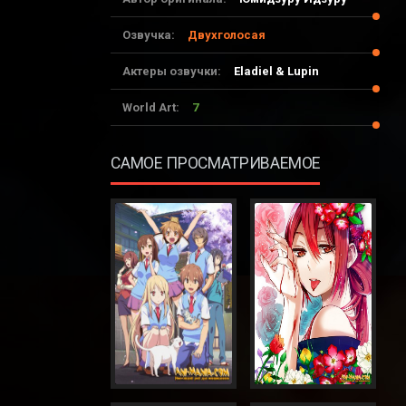
Озвучка:
Двухголосая
Актеры озвучки:
Eladiel & Lupin
World Art:
7
САМОЕ ПРОСМАТРИВАЕМОЕ