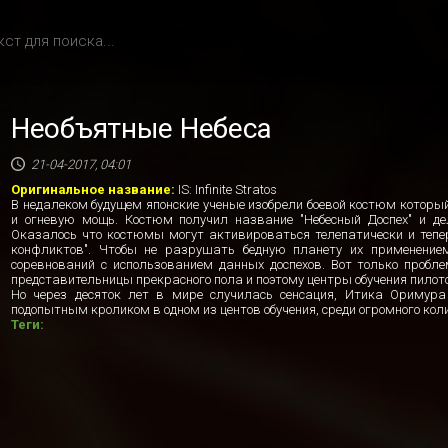
Необъятные Небеса
21-04-2017, 04:01
Оригинальное название:
IS: Infinite Stratos
В недалеком будущем японские ученые изобрели боевой костюм которы
и огневую мощь. Костюм получил название "Небесный Доспех" и де
Оказалось что костюмы могут активироваться телепатически и тепе
конфликтов". Чтобы не разрушать бедную планету их применение
соревнований с использованием данных доспехов. Вот только пробл
представительницы прекрасного пола и поэтому центры обучения пило
Но через десяток лет в мире случилась сенсация, Итика Оримур
подопытным кроликом в одном из центов обучения, среди огромного кол
Теги: