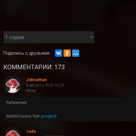
Поделись с друзьями:
КОММЕНТАРИИ: 173
Johnathan
6 августа 2026 16:29
Гости
References:
Bet365 Casino Test
google.tl
Jada