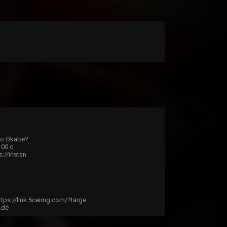
aro Okabe?
100.c
://instan
ttps://link.5ceimg.com/?targe
.de