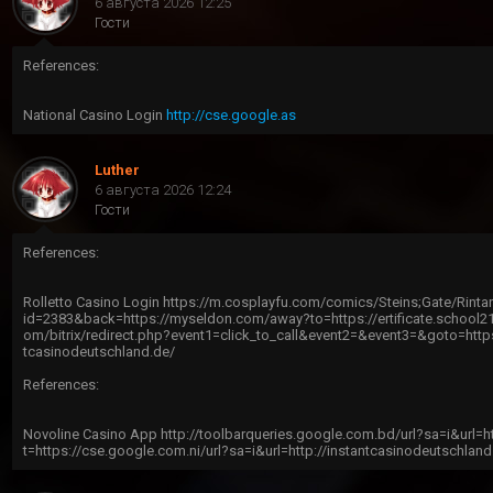
6 августа 2026 12:25
Гости
References:
National Casino Login
http://cse.google.as
Luther
6 августа 2026 12:24
Гости
References:
Rolletto Casino Login https://m.cosplayfu.com/comics/Steins;Gate/Rint
id=2383&back=https://myseldon.com/away?to=https://ertificate.school2
om/bitrix/redirect.php?event1=click_to_call&event2=&event3=&goto=https
tcasinodeutschland.de/
References:
Novoline Casino App http://toolbarqueries.google.com.bd/url?sa=i&url=h
t=https://cse.google.com.ni/url?sa=i&url=http://instantcasinodeutschland