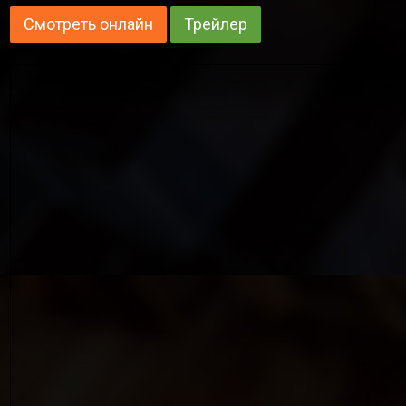
Смотреть онлайн
Трейлер