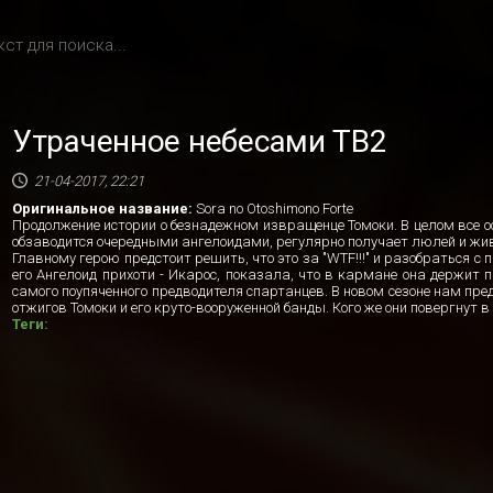
Утраченное небесами ТВ2
21-04-2017, 22:21
Оригинальное название:
Sora no Otoshimono Forte
Продолжение истории о безнадежном извращенце Томоки. В целом все ос
обзаводится очередными ангелоидами, регулярно получает люлей и жив
Главному герою предстоит решить, что это за "WTF!!!" и разобраться с 
его Ангелоид прихоти - Икарос, показала, что в кармане она держит 
самого поупяченного предводителя спартанцев. В новом сезоне нам пре
отжигов Томоки и его круто-вооруженной банды. Кого же они повергнут в
Теги: