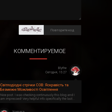
КОММЕНТИРУЕМОЕ
Blythe
Сегодня, 15:27
Світлодіодні стрічки СОВ: Яскравість та
Безмежні Можливості Освітлення
Nice post. I was checking continuously this blog and I
am impressed! Very helpful info specifically the last...
Xiomara