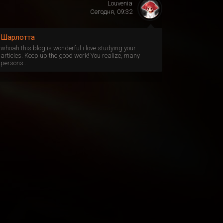
Louvenia
Сегодня, 09:32
Шарлотта
whoah this blog is wonderful i love studying your
articles. Keep up the good work! You realize, many
persons...