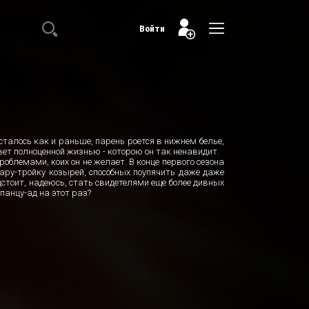
Войти
талось как и раньше, парень роется в нижнем белье,
ет полноценной жизнью - которою он так ненавидит.
проблемами, коих он не желает. В конце первого сезона
пару-тройку козырей, способных поупячить даже даже
дстоит, надеюсь, стать свидетелями еще более дивных
 панцу-ад на этот раз?