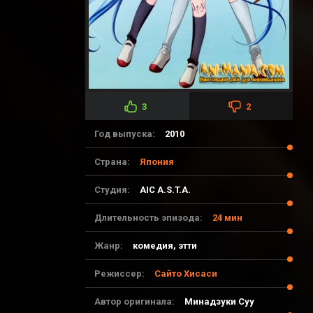
3
2
Год выпуска:
2010
Страна:
Япония
Студия:
AIC A.S.T.A.
Длительность эпизода:
24 мин
Жанр:
комедия, этти
Режиссер:
Сайто Хисаси
Автор оригинала:
Минадзуки Суу