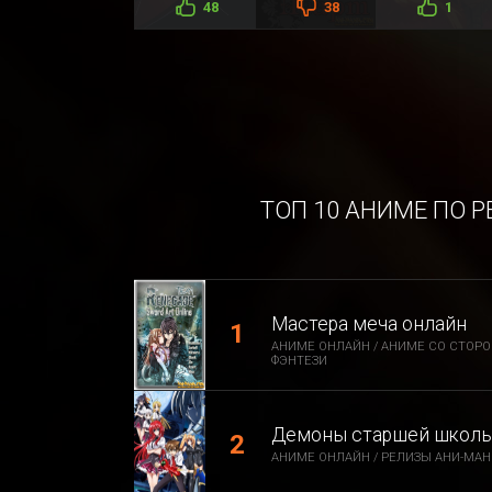
48
38
1
ТОП 10 АНИМЕ ПО 
Мастера меча онлайн
АНИМЕ ОНЛАЙН / АНИМЕ СО СТОРО
ФЭНТЕЗИ
Демоны старшей школы 
АНИМЕ ОНЛАЙН / РЕЛИЗЫ АНИ-МАНИ