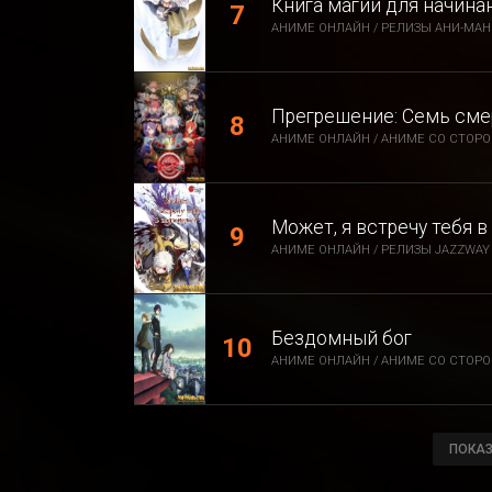
Книга магии для начина
АНИМЕ ОНЛАЙН / РЕЛИЗЫ АНИ-МАН
Прегрешение: Семь сме
АНИМЕ ОНЛАЙН / АНИМЕ СО СТОРОН
Может, я встречу тебя 
АНИМЕ ОНЛАЙН / РЕЛИЗЫ JAZZWAY 
Бездомный бог
АНИМЕ ОНЛАЙН / АНИМЕ СО СТОРО
ПОКАЗ