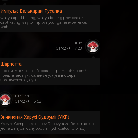
Импульс Валькирии: Русалка
waliya sport betting, waliya betting provides an
captivating way to improve your game experience.
With...
Julie
Сегодня, 17:23
Шарлотта
проститутки новосибирска, https://sibirk-i.com/
предлагают уникальные услуги в сфере
эротического досуга....
Elizbeth
Сегодня, 16:52
Зникнення Харухі Судзумії (УКР)
Kasyno Compensation bez Depozytu za Rejestracje to
jedna z najbardziej popularnych contour promocji...