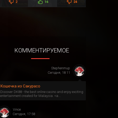
2
16
24
КОММЕНТИРУЕМОЕ
Stephenmup
Сегодня, 18:11
Кошечка из Сакурасо
Discover DK88 - the best online casino and enjoy exciting
entertainment created for Malaysia. <a...
Vince
Сегодня, 17:58