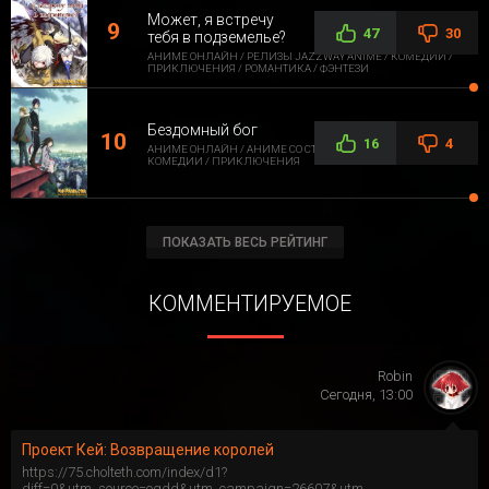
Может, я встречу
47
30
тебя в подземелье?
АНИМЕ ОНЛАЙН / РЕЛИЗЫ JAZZWAY ANIME / КОМЕДИИ /
ПРИКЛЮЧЕНИЯ / РОМАНТИКА / ФЭНТЕЗИ
Бездомный бог
16
4
АНИМЕ ОНЛАЙН / АНИМЕ СО СТОРОННЕЙ ОЗВУЧКОЙ /
КОМЕДИИ / ПРИКЛЮЧЕНИЯ
ПОКАЗАТЬ ВЕСЬ РЕЙТИНГ
КОММЕНТИРУЕМОЕ
Robin
Сегодня, 13:00
Проект Кей: Возвращение королей
https://75.cholteth.com/index/d1?
diff=0&utm_source=ogdd&utm_campaign=26607&utm_...