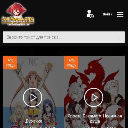
Войти
Ярость Бахамута: Невинная
Дурочка
душа