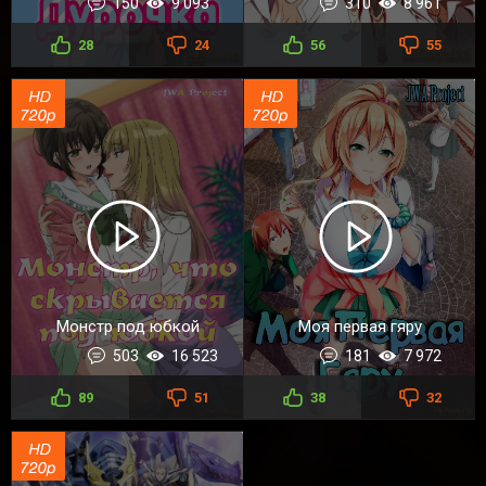
150
9 093
310
8 961
28
24
56
55
Монстр под юбкой
Моя первая гяру
503
16 523
181
7 972
89
51
38
32