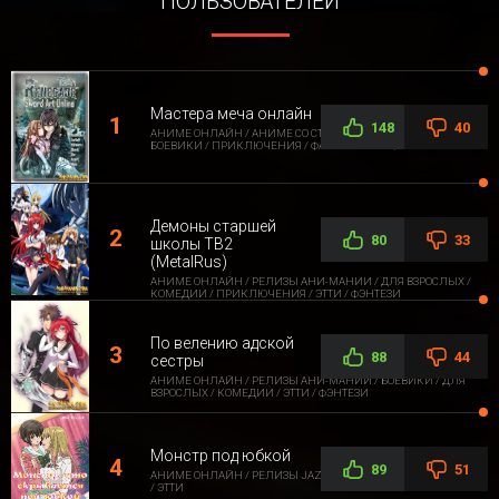
ПОЛЬЗОВАТЕЛЕЙ
Мастера меча онлайн
148
40
АНИМЕ ОНЛАЙН / АНИМЕ СО СТОРОННЕЙ ОЗВУЧКОЙ /
БОЕВИКИ / ПРИКЛЮЧЕНИЯ / ФАНТАСТИКА / ФЭНТЕЗИ
Демоны старшей
80
33
школы ТВ2
(MetalRus)
АНИМЕ ОНЛАЙН / РЕЛИЗЫ АНИ-МАНИИ / ДЛЯ ВЗРОСЛЫХ /
КОМЕДИИ / ПРИКЛЮЧЕНИЯ / ЭТТИ / ФЭНТЕЗИ
По велению адской
88
44
сестры
АНИМЕ ОНЛАЙН / РЕЛИЗЫ АНИ-МАНИИ / БОЕВИКИ / ДЛЯ
ВЗРОСЛЫХ / КОМЕДИИ / ЭТТИ / ФЭНТЕЗИ
Монстр под юбкой
89
51
АНИМЕ ОНЛАЙН / РЕЛИЗЫ JAZZWAY ANIME / ДЛЯ ВЗРОСЛЫХ
/ ЭТТИ