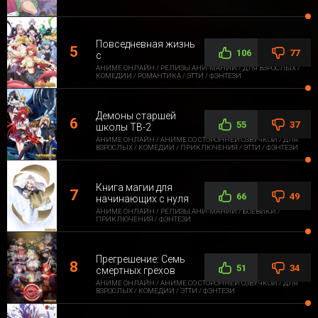
Повседневная жизнь
106
77
с
АНИМЕ ОНЛАЙН / РЕЛИЗЫ АНИ-МАНИИ / ДЛЯ ВЗРОСЛЫХ /
КОМЕДИИ / РОМАНТИКА / ЭТТИ / ФЭНТЕЗИ
Демоны старшей
55
37
школы ТВ-2
АНИМЕ ОНЛАЙН / АНИМЕ СО СТОРОННЕЙ ОЗВУЧКОЙ / ДЛЯ
ВЗРОСЛЫХ / КОМЕДИИ / ПРИКЛЮЧЕНИЯ / ЭТТИ / ФЭНТЕЗИ
Книга магии для
66
49
начинающих с нуля
АНИМЕ ОНЛАЙН / РЕЛИЗЫ АНИ-МАНИИ / БОЕВИКИ /
ПРИКЛЮЧЕНИЯ / ФЭНТЕЗИ
Прегрешение: Семь
51
34
смертных грехов
АНИМЕ ОНЛАЙН / АНИМЕ СО СТОРОННЕЙ ОЗВУЧКОЙ / ДЛЯ
ВЗРОСЛЫХ / КОМЕДИИ / ЭТТИ / ФЭНТЕЗИ