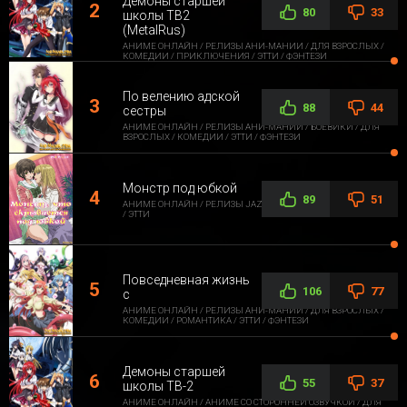
Демоны старшей
80
33
школы ТВ2
(MetalRus)
АНИМЕ ОНЛАЙН / РЕЛИЗЫ АНИ-МАНИИ / ДЛЯ ВЗРОСЛЫХ /
КОМЕДИИ / ПРИКЛЮЧЕНИЯ / ЭТТИ / ФЭНТЕЗИ
По велению адской
88
44
сестры
АНИМЕ ОНЛАЙН / РЕЛИЗЫ АНИ-МАНИИ / БОЕВИКИ / ДЛЯ
ВЗРОСЛЫХ / КОМЕДИИ / ЭТТИ / ФЭНТЕЗИ
Монстр под юбкой
89
51
АНИМЕ ОНЛАЙН / РЕЛИЗЫ JAZZWAY ANIME / ДЛЯ ВЗРОСЛЫХ
/ ЭТТИ
Повседневная жизнь
106
77
с
АНИМЕ ОНЛАЙН / РЕЛИЗЫ АНИ-МАНИИ / ДЛЯ ВЗРОСЛЫХ /
КОМЕДИИ / РОМАНТИКА / ЭТТИ / ФЭНТЕЗИ
Демоны старшей
55
37
школы ТВ-2
АНИМЕ ОНЛАЙН / АНИМЕ СО СТОРОННЕЙ ОЗВУЧКОЙ / ДЛЯ