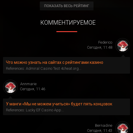
ПОКАЗАТЬ ВЕСЬ РЕЙТИНГ
КОММЕНТИРУЕМОЕ
Federico
Сегодня, 11:48
Что можно узнать на сайтах с рейтингами казино
References: Admiral Casino Test 4cheat.org...
Annmarie
Сегодня, 11:46
У манги «Мы не можем учиться» будет пять концовок
References: Lucky Elf Casino App...
Bernadine
Сегодня, 11:43