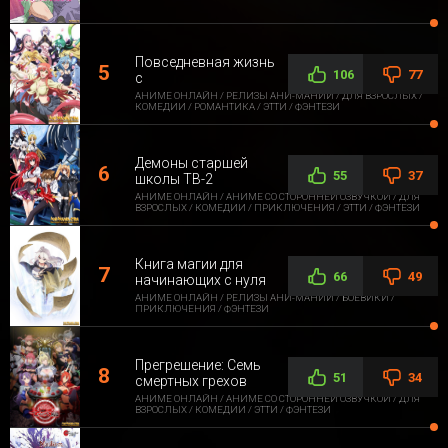
Повседневная жизнь
106
77
с
АНИМЕ ОНЛАЙН / РЕЛИЗЫ АНИ-МАНИИ / ДЛЯ ВЗРОСЛЫХ /
КОМЕДИИ / РОМАНТИКА / ЭТТИ / ФЭНТЕЗИ
Демоны старшей
55
37
школы ТВ-2
АНИМЕ ОНЛАЙН / АНИМЕ СО СТОРОННЕЙ ОЗВУЧКОЙ / ДЛЯ
ВЗРОСЛЫХ / КОМЕДИИ / ПРИКЛЮЧЕНИЯ / ЭТТИ / ФЭНТЕЗИ
Книга магии для
66
49
начинающих с нуля
АНИМЕ ОНЛАЙН / РЕЛИЗЫ АНИ-МАНИИ / БОЕВИКИ /
ПРИКЛЮЧЕНИЯ / ФЭНТЕЗИ
Прегрешение: Семь
51
34
смертных грехов
АНИМЕ ОНЛАЙН / АНИМЕ СО СТОРОННЕЙ ОЗВУЧКОЙ / ДЛЯ
ВЗРОСЛЫХ / КОМЕДИИ / ЭТТИ / ФЭНТЕЗИ