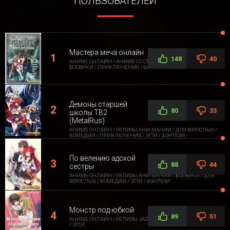
ПОЛЬЗОВАТЕЛЕЙ
Мастера меча онлайн
148
40
АНИМЕ ОНЛАЙН / АНИМЕ СО СТОРОННЕЙ ОЗВУЧКОЙ /
БОЕВИКИ / ПРИКЛЮЧЕНИЯ / ФАНТАСТИКА / ФЭНТЕЗИ
Демоны старшей
80
33
школы ТВ2
(MetalRus)
АНИМЕ ОНЛАЙН / РЕЛИЗЫ АНИ-МАНИИ / ДЛЯ ВЗРОСЛЫХ /
КОМЕДИИ / ПРИКЛЮЧЕНИЯ / ЭТТИ / ФЭНТЕЗИ
По велению адской
88
44
сестры
АНИМЕ ОНЛАЙН / РЕЛИЗЫ АНИ-МАНИИ / БОЕВИКИ / ДЛЯ
ВЗРОСЛЫХ / КОМЕДИИ / ЭТТИ / ФЭНТЕЗИ
Монстр под юбкой
89
51
АНИМЕ ОНЛАЙН / РЕЛИЗЫ JAZZWAY ANIME / ДЛЯ ВЗРОСЛЫХ
/ ЭТТИ