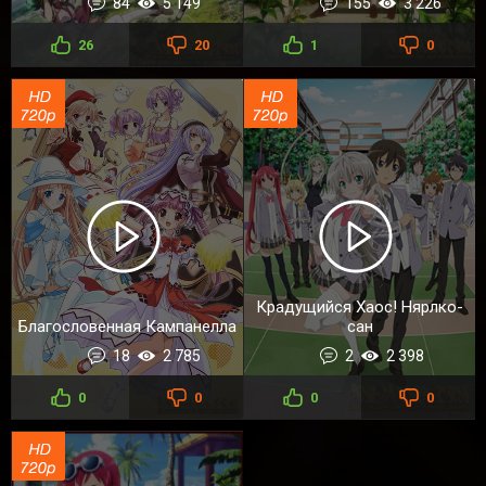
84
5 149
155
3 226
26
20
1
0
Крадущийся Хаос! Нярлко-
Благословенная Кампанелла
сан
18
2 785
2
2 398
0
0
0
0