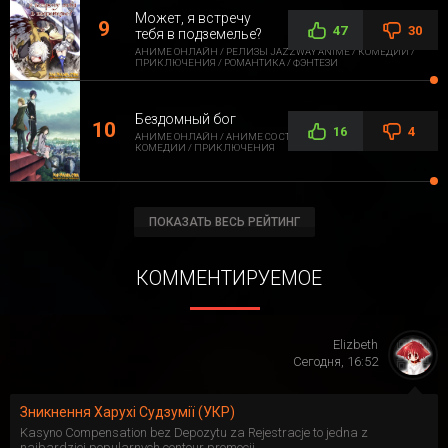
Может, я встречу
47
30
тебя в подземелье?
АНИМЕ ОНЛАЙН / РЕЛИЗЫ JAZZWAY ANIME / КОМЕДИИ /
ПРИКЛЮЧЕНИЯ / РОМАНТИКА / ФЭНТЕЗИ
Бездомный бог
16
4
АНИМЕ ОНЛАЙН / АНИМЕ СО СТОРОННЕЙ ОЗВУЧКОЙ /
КОМЕДИИ / ПРИКЛЮЧЕНИЯ
ПОКАЗАТЬ ВЕСЬ РЕЙТИНГ
КОММЕНТИРУЕМОЕ
Elizbeth
Сегодня, 16:52
Зникнення Харухі Судзумії (УКР)
Kasyno Compensation bez Depozytu za Rejestracje to jedna z
najbardziej popularnych contour promocji...