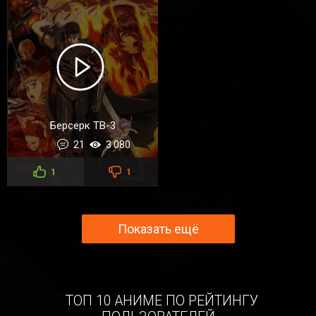
Берсерк ТВ-3
21
3 080
1
1
Показать ещё
ТОП 10 АНИМЕ ПО РЕЙТИНГУ