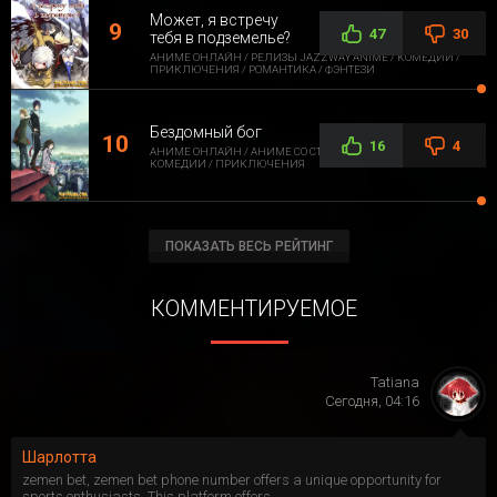
Может, я встречу
47
30
тебя в подземелье?
АНИМЕ ОНЛАЙН / РЕЛИЗЫ JAZZWAY ANIME / КОМЕДИИ /
ПРИКЛЮЧЕНИЯ / РОМАНТИКА / ФЭНТЕЗИ
Бездомный бог
16
4
АНИМЕ ОНЛАЙН / АНИМЕ СО СТОРОННЕЙ ОЗВУЧКОЙ /
КОМЕДИИ / ПРИКЛЮЧЕНИЯ
ПОКАЗАТЬ ВЕСЬ РЕЙТИНГ
КОММЕНТИРУЕМОЕ
Tatiana
Сегодня, 04:16
Шарлотта
zemen bet, zemen bet phone number offers a unique opportunity for
sports enthusiasts. This platform offers...