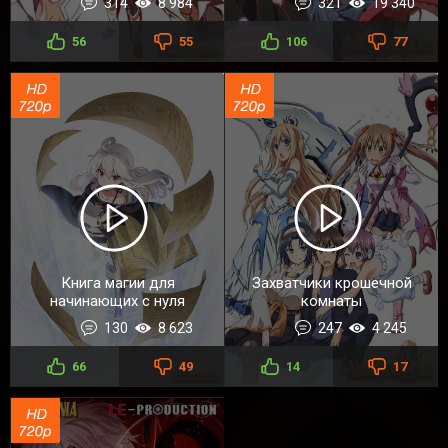
314
8 984
321
19 340
56
55
106
77
Книга магии для
Захватчики крошечной
начинающих с нуля
комнаты
130
8 623
247
4 245
66
49
14
17