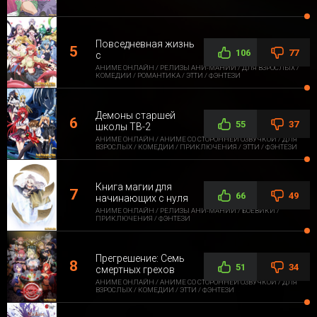
Повседневная жизнь
106
77
с
АНИМЕ ОНЛАЙН / РЕЛИЗЫ АНИ-МАНИИ / ДЛЯ ВЗРОСЛЫХ /
КОМЕДИИ / РОМАНТИКА / ЭТТИ / ФЭНТЕЗИ
Демоны старшей
55
37
школы ТВ-2
АНИМЕ ОНЛАЙН / АНИМЕ СО СТОРОННЕЙ ОЗВУЧКОЙ / ДЛЯ
ВЗРОСЛЫХ / КОМЕДИИ / ПРИКЛЮЧЕНИЯ / ЭТТИ / ФЭНТЕЗИ
Книга магии для
66
49
начинающих с нуля
АНИМЕ ОНЛАЙН / РЕЛИЗЫ АНИ-МАНИИ / БОЕВИКИ /
ПРИКЛЮЧЕНИЯ / ФЭНТЕЗИ
Прегрешение: Семь
51
34
смертных грехов
АНИМЕ ОНЛАЙН / АНИМЕ СО СТОРОННЕЙ ОЗВУЧКОЙ / ДЛЯ
ВЗРОСЛЫХ / КОМЕДИИ / ЭТТИ / ФЭНТЕЗИ