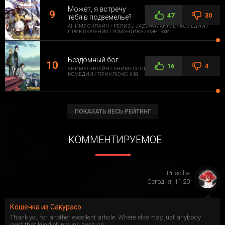
Может, я встречу
47
30
тебя в подземелье?
АНИМЕ ОНЛАЙН / РЕЛИЗЫ JAZZWAY ANIME / КОМЕДИИ /
ПРИКЛЮЧЕНИЯ / РОМАНТИКА / ФЭНТЕЗИ
Бездомный бог
16
4
АНИМЕ ОНЛАЙН / АНИМЕ СО СТОРОННЕЙ ОЗВУЧКОЙ /
КОМЕДИИ / ПРИКЛЮЧЕНИЯ
ПОКАЗАТЬ ВЕСЬ РЕЙТИНГ
КОММЕНТИРУЕМОЕ
Priscilla
Сегодня, 11:20
Кошечка из Сакурасо
Thank you for another excellent article. Where else may just anybody
gget that kijnd of inro inn such an...