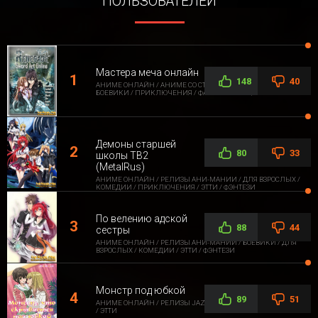
ПОЛЬЗОВАТЕЛЕЙ
Мастера меча онлайн
148
40
АНИМЕ ОНЛАЙН / АНИМЕ СО СТОРОННЕЙ ОЗВУЧКОЙ /
БОЕВИКИ / ПРИКЛЮЧЕНИЯ / ФАНТАСТИКА / ФЭНТЕЗИ
Демоны старшей
80
33
школы ТВ2
(MetalRus)
АНИМЕ ОНЛАЙН / РЕЛИЗЫ АНИ-МАНИИ / ДЛЯ ВЗРОСЛЫХ /
КОМЕДИИ / ПРИКЛЮЧЕНИЯ / ЭТТИ / ФЭНТЕЗИ
По велению адской
88
44
сестры
АНИМЕ ОНЛАЙН / РЕЛИЗЫ АНИ-МАНИИ / БОЕВИКИ / ДЛЯ
ВЗРОСЛЫХ / КОМЕДИИ / ЭТТИ / ФЭНТЕЗИ
Монстр под юбкой
89
51
АНИМЕ ОНЛАЙН / РЕЛИЗЫ JAZZWAY ANIME / ДЛЯ ВЗРОСЛЫХ
/ ЭТТИ