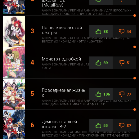
школы ТВ2
(MetalRus)
АНИМЕ ОНЛАЙН / РЕЛИЗЫ АНИ-МАНИИ / ДЛЯ ВЗРОСЛЫХ /
КОМЕДИИ / ПРИКЛЮЧЕНИЯ / ЭТТИ / ФЭНТЕЗИ
По велению адской
88
44
сестры
АНИМЕ ОНЛАЙН / РЕЛИЗЫ АНИ-МАНИИ / БОЕВИКИ / ДЛЯ
ВЗРОСЛЫХ / КОМЕДИИ / ЭТТИ / ФЭНТЕЗИ
Монстр под юбкой
89
51
АНИМЕ ОНЛАЙН / РЕЛИЗЫ JAZZWAY ANIME / ДЛЯ ВЗРОСЛЫХ
/ ЭТТИ
Повседневная жизнь
106
77
с
АНИМЕ ОНЛАЙН / РЕЛИЗЫ АНИ-МАНИИ / ДЛЯ ВЗРОСЛЫХ /
КОМЕДИИ / РОМАНТИКА / ЭТТИ / ФЭНТЕЗИ
Демоны старшей
55
37
школы ТВ-2
АНИМЕ ОНЛАЙН / АНИМЕ СО СТОРОННЕЙ ОЗВУЧКОЙ / ДЛЯ
ВЗРОСЛЫХ / КОМЕДИИ / ПРИКЛЮЧЕНИЯ / ЭТТИ / ФЭНТЕЗИ