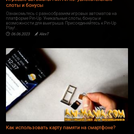
слоты и бонусы
Ознакомьтесь с разнообразием игровых автоматов на
платформе Pin-Up. Уникальные слоты, бонусы и
возможности для выигрыша. Присоединяйтесь к Pin-Up
Play!...
06.06.2023
AlexT
Как использовать карту памяти на смартфоне?