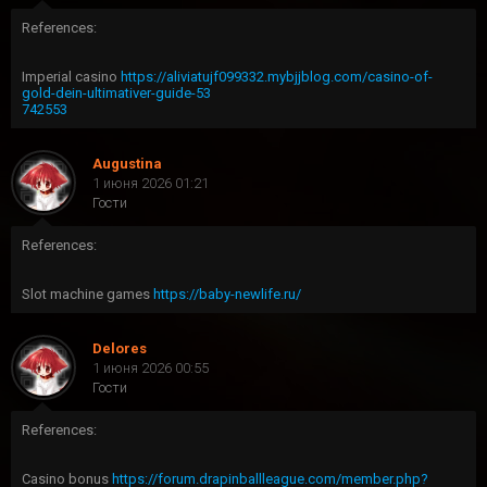
References:
Imperial casino
https://aliviatujf099332.mybjjblog.com/casino-of-
gold-dein-ultimativer-guide-53
742553
Augustina
1 июня 2026 01:21
Гости
References:
Slot machine games
https://baby-newlife.ru/
Delores
1 июня 2026 00:55
Гости
References:
Casino bonus
https://forum.drapinballleague.com/member.php?