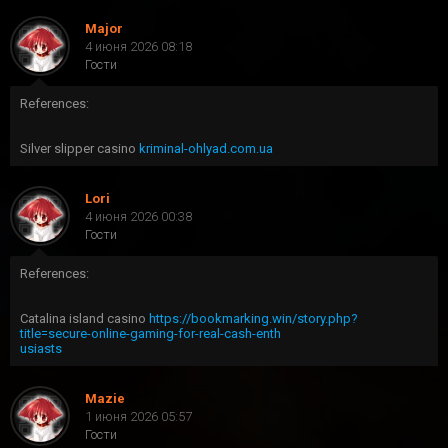
Major
4 июня 2026 08:18
Гости
References:
Silver slipper casino
kriminal-ohlyad.com.ua
Lori
4 июня 2026 00:38
Гости
References:
Catalina island casino
https://bookmarking.win/story.php?
title=secure-online-gaming-for-real-cash-enth
usiasts
Mazie
1 июня 2026 05:57
Гости