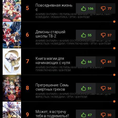
Повседневная жизнь
106
77
с
АНИМЕ ОНЛАЙН / РЕЛИЗЫ АНИ-МАНИИ / ДЛЯ ВЗРОСЛЫХ /
КОМЕДИИ / РОМАНТИКА / ЭТТИ / ФЭНТЕЗИ
Демоны старшей
55
37
школы ТВ-2
АНИМЕ ОНЛАЙН / АНИМЕ СО СТОРОННЕЙ ОЗВУЧКОЙ / ДЛЯ
ВЗРОСЛЫХ / КОМЕДИИ / ПРИКЛЮЧЕНИЯ / ЭТТИ / ФЭНТЕЗИ
Книга магии для
66
49
начинающих с нуля
АНИМЕ ОНЛАЙН / РЕЛИЗЫ АНИ-МАНИИ / БОЕВИКИ /
ПРИКЛЮЧЕНИЯ / ФЭНТЕЗИ
Прегрешение: Семь
51
34
смертных грехов
АНИМЕ ОНЛАЙН / АНИМЕ СО СТОРОННЕЙ ОЗВУЧКОЙ / ДЛЯ
ВЗРОСЛЫХ / КОМЕДИИ / ЭТТИ / ФЭНТЕЗИ
Может, я встречу
47
30
тебя в подземелье?