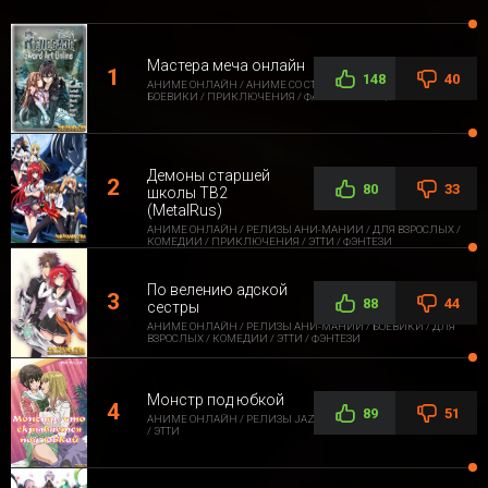
Мастера меча онлайн
148
40
АНИМЕ ОНЛАЙН / АНИМЕ СО СТОРОННЕЙ ОЗВУЧКОЙ /
БОЕВИКИ / ПРИКЛЮЧЕНИЯ / ФАНТАСТИКА / ФЭНТЕЗИ
Демоны старшей
80
33
школы ТВ2
(MetalRus)
АНИМЕ ОНЛАЙН / РЕЛИЗЫ АНИ-МАНИИ / ДЛЯ ВЗРОСЛЫХ /
КОМЕДИИ / ПРИКЛЮЧЕНИЯ / ЭТТИ / ФЭНТЕЗИ
По велению адской
88
44
сестры
АНИМЕ ОНЛАЙН / РЕЛИЗЫ АНИ-МАНИИ / БОЕВИКИ / ДЛЯ
ВЗРОСЛЫХ / КОМЕДИИ / ЭТТИ / ФЭНТЕЗИ
Монстр под юбкой
89
51
АНИМЕ ОНЛАЙН / РЕЛИЗЫ JAZZWAY ANIME / ДЛЯ ВЗРОСЛЫХ
/ ЭТТИ