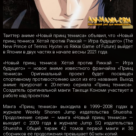
Твиттер аниме «Новый принц тенниса» объявил, что «Новый
принц тенниса: Хётэй против Риккай — Игра будущего» (The
New Prince of Tennis: Hyotei vs Rikkai Game of Future) выйдет
в Японии в двух частях в начале весны 2021 года.
«Новый принц тенниса: Хётэй против Риккай — Игра
будущего» — новое аниме известного франчайза «Принц
тенниса». Оригинальный проект будет посвящён
спортивному противостоянию школ из его названия. Выход
аниме приурочат к 20-летию сериала «Принц тенниса».
Создатель оригинальной манги Такещи Кономи участвует в
работе над проектом.
Манга «Принц тенниса» выходила в 1999–2008 годах в
журнале Weekly Shonen Jump издательства Shueisha.
Продолжение серии — манга «Новый принц тенниса» —
выходит с 2009 года в журнале Jump SQ издательства
Shueisha. Общий тираж 42 томов первой манги и 30
сборников её продолжения превышает 60 млн копий.