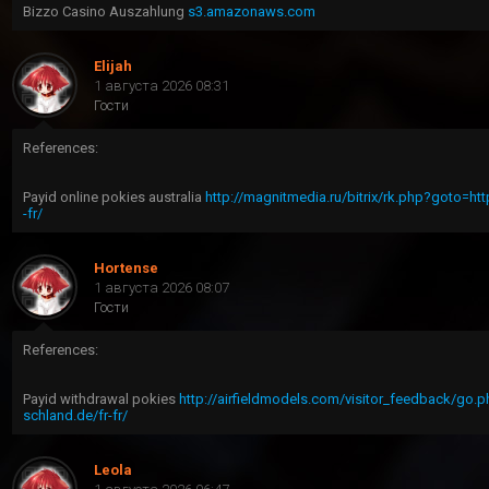
Bizzo Casino Auszahlung
s3.amazonaws.com
Elijah
1 августа 2026 08:31
Гости
References:
Payid online pokies australia
http://magnitmedia.ru/bitrix/rk.php?goto=htt
-fr/
Hortense
1 августа 2026 08:07
Гости
References:
Payid withdrawal pokies
http://airfieldmodels.com/visitor_feedback/go.p
schland.de/fr-fr/
Leola