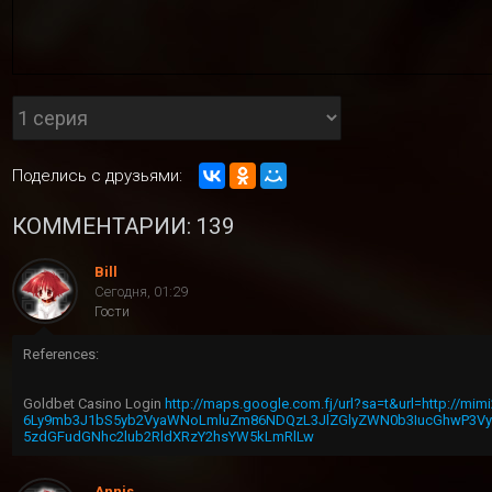
Поделись с друзьями:
КОММЕНТАРИИ: 139
Bill
Сегодня, 01:29
Гости
References:
Goldbet Casino Login
http://maps.google.com.fj/url?sa=t&url=http://
6Ly9mb3J1bS5yb2VyaWNoLmluZm86NDQzL3JlZGlyZWN0b3IucGhwP3V
5zdGFudGNhc2lub2RldXRzY2hsYW5kLmRlLw
Annis