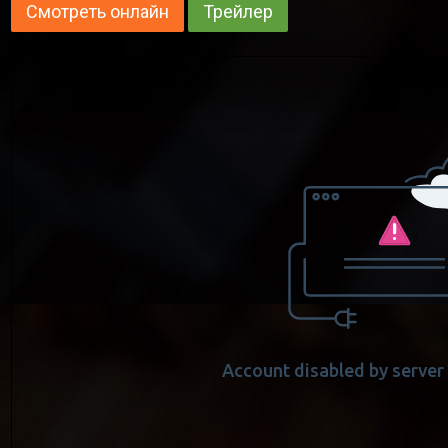
Смотреть онлайн
Трейлер