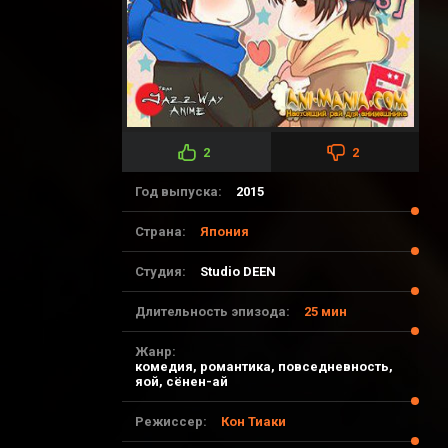
2
2
Год выпуска:
2015
Страна:
Япония
Студия:
Studio DEEN
Длительность эпизода:
25 мин
Жанр:
комедия, романтика, повседневность,
яой, сёнен-ай
Режиссер:
Кон Тиаки