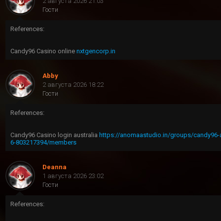
2 августа 2026 21:03
Гости
References:
Candy96 Casino online
nxtgencorp.in
Abby
2 августа 2026 18:22
Гости
References:
Candy96 Casino login australia
https://anomaastudio.in/groups/candy96-a
6-803217394/members
Deanna
1 августа 2026 23:02
Гости
References: