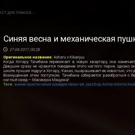
Синяя весна и механическая пуш
27-04-2017, 00:28
Оригинальное название:
Aoharu x Kikanjuu
Когда Хотару Тачибана переезжает в новую квартиру, она замечает
Девушке сразу не нравится поведение этого наглого парня, однако о
школе лучшая подруга Хотару, Канаэ, ошарашивает ее новостью, что де
Возмущенная этим поступком, Тачибана собирается разобраться с б
наглый сосед — Масамунэ Мацуока!
Теги:
аниме
приключения
комедия
сёнэн-ай
JazzWay Anime
Аполло
Киа