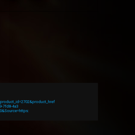
p?product_id=2702&product_href
9-7fd8-4a3
0&Source=https: