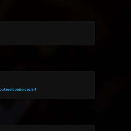
-pokies-bonus-deals-f