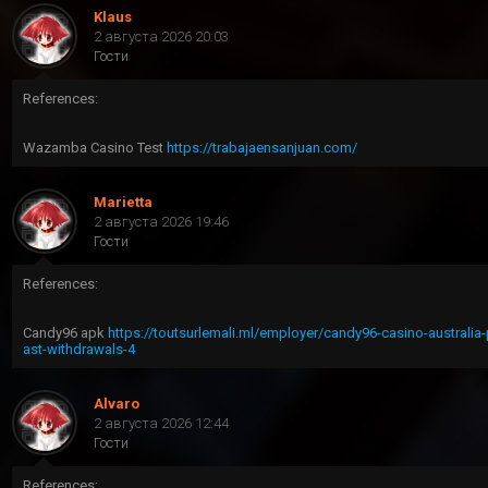
Klaus
2 августа 2026 20:03
Гости
References:
Wazamba Casino Test
https://trabajaensanjuan.com/
Marietta
2 августа 2026 19:46
Гости
References:
Candy96 apk
https://toutsurlemali.ml/employer/candy96-casino-australia
ast-withdrawals-4
Alvaro
2 августа 2026 12:44
Гости
References: