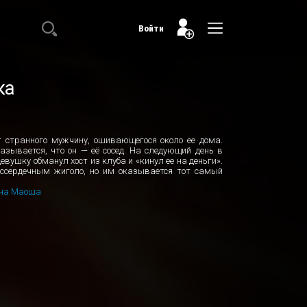
Войти
ка
 странного мужчину, ошивающегося около ее дома.
казывается, что он — её сосед. На следующий день в
вушку обманул хост из клуба и «кинул ее на деньги».
ессердечным жиголо, но им оказывается тот самый
на
Маоша