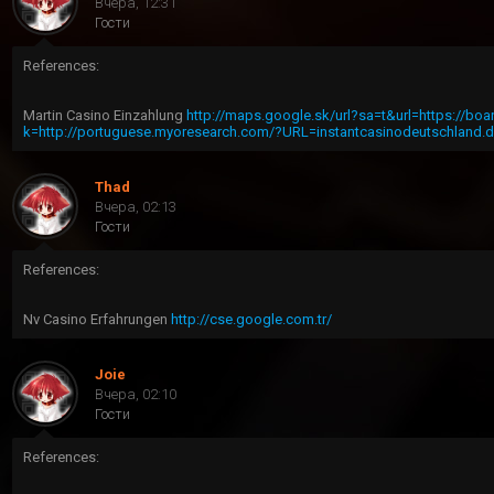
Вчера, 12:31
Гости
References:
Martin Casino Einzahlung
http://maps.google.sk/url?sa=t&url=https://bo
k=http://portuguese.myoresearch.com/?URL=instantcasinodeutschland.
Thad
Вчера, 02:13
Гости
References:
Nv Casino Erfahrungen
http://cse.google.com.tr/
Joie
Вчера, 02:10
Гости
References: