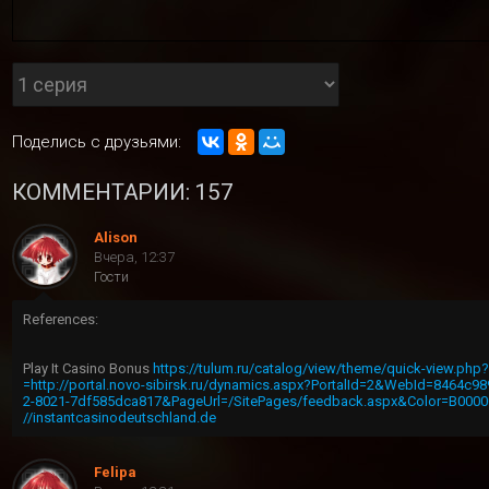
Поделись с друзьями:
КОММЕНТАРИИ: 157
Alison
Вчера, 12:37
Гости
References:
Play It Casino Bonus
https://tulum.ru/catalog/view/theme/quick-view.ph
=http://portal.novo-sibirsk.ru/dynamics.aspx?PortalId=2&WebId=8464c98
2-8021-7df585dca817&PageUrl=/SitePages/feedback.aspx&Color=B0000
//instantcasinodeutschland.de
Felipa