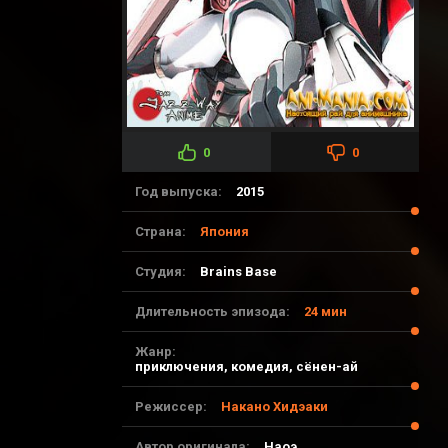
0
0
Год выпуска:
2015
Страна:
Япония
Студия:
Brains Base
Длительность эпизода:
24 мин
Жанр:
приключения, комедия, сёнен-ай
Режиссер:
Накано Хидэаки
Автор оригинала:
Наоэ