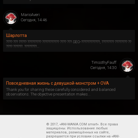
MarioAveri
Сегодня, 14:46
Шарлотта
???? ??? ????? ????????? ??????????? ???? ??? SEO-????????????, ???????? ???????? ??
???? ??????. ????????...
TimsothyFauff
Сегодня, 14:30
Повседневная жизнь с девушкой-монстром + OVA
Thank you for sharing these carefully considered and balanced
observations. The objective presentation makes...
© 2017, «ANI-MANIA.COM smart». Все права
защищены. Использование любых
материалов, размещённых на сайте,
разрешается при условии ссылки на «ANI-