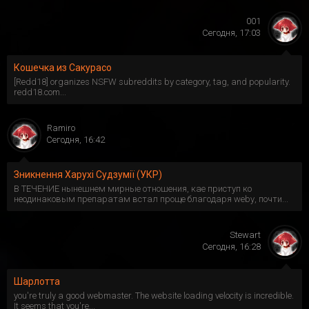
001
Сегодня, 17:03
Кошечка из Сакурасо
[Redd18] organizes NSFW subreddits by category, tag, and popularity.
redd18.com...
Ramiro
Сегодня, 16:42
Зникнення Харухі Судзумії (УКР)
В ТЕЧЕНИЕ нынешнем мирные отношения, кае приступ ко
неодинаковым препаратам встал проще благодаря webу, почти...
Stewart
Сегодня, 16:28
Шарлотта
you're truly a good webmaster. The website loading velocity is incredible.
It seems that you're...