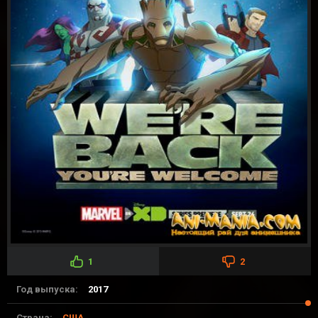
1
2
Год выпуска:
2017
Страна:
США