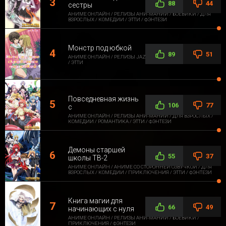
88
44
сестры
АНИМЕ ОНЛАЙН / РЕЛИЗЫ АНИ-МАНИИ / БОЕВИКИ / ДЛЯ
ВЗРОСЛЫХ / КОМЕДИИ / ЭТТИ / ФЭНТЕЗИ
Монстр под юбкой
89
51
АНИМЕ ОНЛАЙН / РЕЛИЗЫ JAZZWAY ANIME / ДЛЯ ВЗРОСЛЫХ
/ ЭТТИ
Повседневная жизнь
106
77
с
АНИМЕ ОНЛАЙН / РЕЛИЗЫ АНИ-МАНИИ / ДЛЯ ВЗРОСЛЫХ /
КОМЕДИИ / РОМАНТИКА / ЭТТИ / ФЭНТЕЗИ
Демоны старшей
55
37
школы ТВ-2
АНИМЕ ОНЛАЙН / АНИМЕ СО СТОРОННЕЙ ОЗВУЧКОЙ / ДЛЯ
ВЗРОСЛЫХ / КОМЕДИИ / ПРИКЛЮЧЕНИЯ / ЭТТИ / ФЭНТЕЗИ
Книга магии для
66
49
начинающих с нуля
АНИМЕ ОНЛАЙН / РЕЛИЗЫ АНИ-МАНИИ / БОЕВИКИ /
ПРИКЛЮЧЕНИЯ / ФЭНТЕЗИ