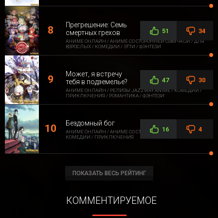
Прегрешение: Семь
51
34
смертных грехов
АНИМЕ ОНЛАЙН / АНИМЕ СО СТОРОННЕЙ ОЗВУЧКОЙ / ДЛЯ
ВЗРОСЛЫХ / КОМЕДИИ / ЭТТИ / ФЭНТЕЗИ
Может, я встречу
47
30
тебя в подземелье?
АНИМЕ ОНЛАЙН / РЕЛИЗЫ JAZZWAY ANIME / КОМЕДИИ /
ПРИКЛЮЧЕНИЯ / РОМАНТИКА / ФЭНТЕЗИ
Бездомный бог
16
4
АНИМЕ ОНЛАЙН / АНИМЕ СО СТОРОННЕЙ ОЗВУЧКОЙ /
КОМЕДИИ / ПРИКЛЮЧЕНИЯ
ПОКАЗАТЬ ВЕСЬ РЕЙТИНГ
КОММЕНТИРУЕМОЕ