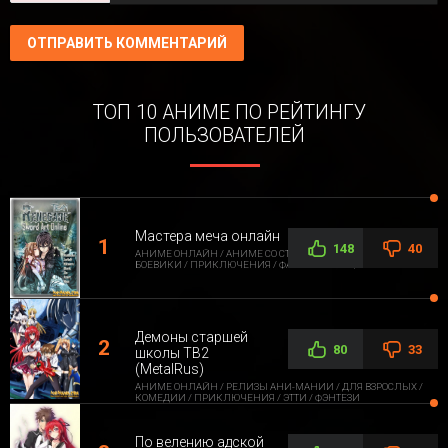
ОТПРАВИТЬ КОММЕНТАРИЙ
ТОП 10 АНИМЕ ПО РЕЙТИНГУ
ПОЛЬЗОВАТЕЛЕЙ
Мастера меча онлайн
148
40
АНИМЕ ОНЛАЙН / АНИМЕ СО СТОРОННЕЙ ОЗВУЧКОЙ /
БОЕВИКИ / ПРИКЛЮЧЕНИЯ / ФАНТАСТИКА / ФЭНТЕЗИ
Демоны старшей
80
33
школы ТВ2
(MetalRus)
АНИМЕ ОНЛАЙН / РЕЛИЗЫ АНИ-МАНИИ / ДЛЯ ВЗРОСЛЫХ /
КОМЕДИИ / ПРИКЛЮЧЕНИЯ / ЭТТИ / ФЭНТЕЗИ
По велению адской