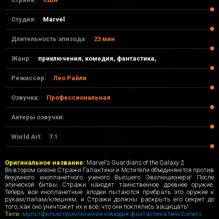
Студия:
Marvel
Длительность эпизода:
23 мин
Жанр:
приключения, комедия, фантастика,
Режиссер:
Лео Райли
Озвучка:
Профессиональная
Актеры озвучки:
World Art:
7.1
20-04-2017, 01:27
Оригинальное название:
Marvel's Guardians of the Galaxy 2
Во втором сезоне Стражи Галактики и Мстители объединяются против
безумного инопланетного ученого Высшего Эволюционера! После
эпической битвы Стражи находят таинственное древнее оружие.
Теперь все инопланетные злодеи пытаются прибрать это оружие к
рукам/лапам/клешням, и Стражи должны раскрыть его секрет до
того, как оно уничтожит их и всё, что они поклялись защищать!
Теги:
мультфильм
приключения
комедия
фантастика
NewComers