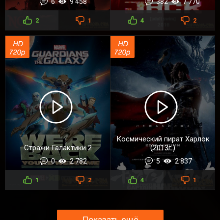
6
9 458
382
7 770
2
1
4
2
Космический пират Харлок
Стражи Галактики 2
(2013г.)
0
2 782
5
2 837
1
2
4
1
Показать ещё