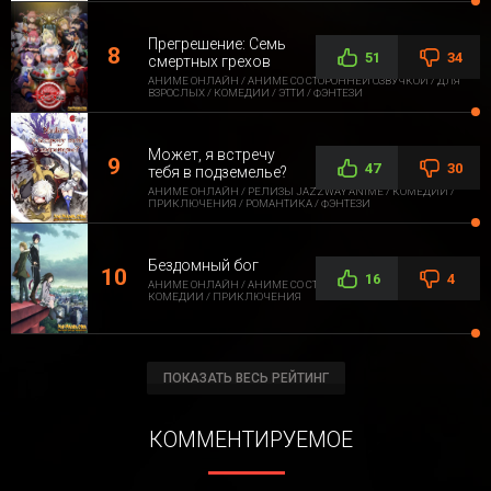
Прегрешение: Семь
51
34
смертных грехов
АНИМЕ ОНЛАЙН / АНИМЕ СО СТОРОННЕЙ ОЗВУЧКОЙ / ДЛЯ
ВЗРОСЛЫХ / КОМЕДИИ / ЭТТИ / ФЭНТЕЗИ
Может, я встречу
47
30
тебя в подземелье?
АНИМЕ ОНЛАЙН / РЕЛИЗЫ JAZZWAY ANIME / КОМЕДИИ /
ПРИКЛЮЧЕНИЯ / РОМАНТИКА / ФЭНТЕЗИ
Бездомный бог
16
4
АНИМЕ ОНЛАЙН / АНИМЕ СО СТОРОННЕЙ ОЗВУЧКОЙ /
КОМЕДИИ / ПРИКЛЮЧЕНИЯ
ПОКАЗАТЬ ВЕСЬ РЕЙТИНГ
КОММЕНТИРУЕМОЕ