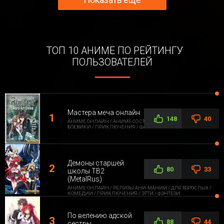
ТОП 10 АНИМЕ ПО РЕЙТИНГУ
ПОЛЬЗОВАТЕЛЕЙ
Мастера меча онлайн
148
40
АНИМЕ ОНЛАЙН / АНИМЕ СО СТОРОННЕЙ ОЗВУЧКОЙ /
БОЕВИКИ / ПРИКЛЮЧЕНИЯ / ФАНТАСТИКА / ФЭНТЕЗИ
Демоны старшей
80
33
школы ТВ2
(MetalRus)
АНИМЕ ОНЛАЙН / РЕЛИЗЫ АНИ-МАНИИ / ДЛЯ ВЗРОСЛЫХ /
КОМЕДИИ / ПРИКЛЮЧЕНИЯ / ЭТТИ / ФЭНТЕЗИ
По велению адской
88
44
сестры