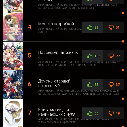
АНИМЕ ОНЛАЙН / РЕЛИЗЫ АНИ-МАНИИ / БОЕВИКИ / ДЛЯ
ВЗРОСЛЫХ / КОМЕДИИ / ЭТТИ / ФЭНТЕЗИ
Монстр под юбкой
89
51
АНИМЕ ОНЛАЙН / РЕЛИЗЫ JAZZWAY ANIME / ДЛЯ ВЗРОСЛЫХ
/ ЭТТИ
Повседневная жизнь
106
77
с
АНИМЕ ОНЛАЙН / РЕЛИЗЫ АНИ-МАНИИ / ДЛЯ ВЗРОСЛЫХ /
КОМЕДИИ / РОМАНТИКА / ЭТТИ / ФЭНТЕЗИ
Демоны старшей
55
37
школы ТВ-2
АНИМЕ ОНЛАЙН / АНИМЕ СО СТОРОННЕЙ ОЗВУЧКОЙ / ДЛЯ
ВЗРОСЛЫХ / КОМЕДИИ / ПРИКЛЮЧЕНИЯ / ЭТТИ / ФЭНТЕЗИ
Книга магии для
66
49
начинающих с нуля
АНИМЕ ОНЛАЙН / РЕЛИЗЫ АНИ-МАНИИ / БОЕВИКИ /
ПРИКЛЮЧЕНИЯ / ФЭНТЕЗИ