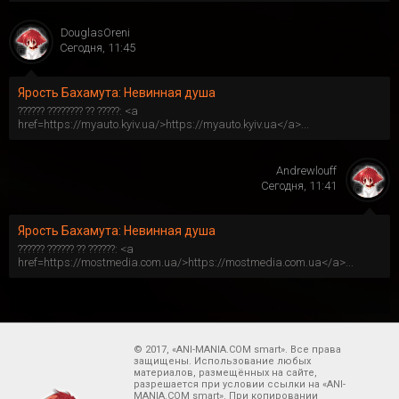
DouglasOreni
Сегодня, 11:45
Ярость Бахамута: Невинная душа
?????? ???????? ?? ?????: <a
href=https://myauto.kyiv.ua/>https://myauto.kyiv.ua</a>...
Andrewlouff
Сегодня, 11:41
Ярость Бахамута: Невинная душа
?????? ?????? ?? ??????: <a
href=https://mostmedia.com.ua/>https://mostmedia.com.ua</a>...
© 2017, «ANI-MANIA.COM smart». Все права
защищены. Использование любых
материалов, размещённых на сайте,
разрешается при условии ссылки на «ANI-
MANIA.COM smart». При копировании