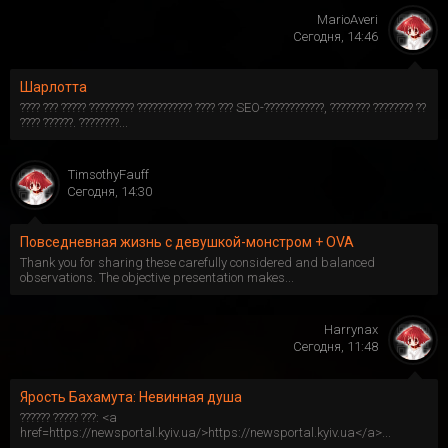
MarioAveri
Сегодня, 14:46
Шарлотта
???? ??? ????? ????????? ??????????? ???? ??? SEO-????????????, ???????? ???????? ??
???? ??????. ????????...
TimsothyFauff
Сегодня, 14:30
Повседневная жизнь с девушкой-монстром + OVA
Thank you for sharing these carefully considered and balanced
observations. The objective presentation makes...
Harrynax
Сегодня, 11:48
Ярость Бахамута: Невинная душа
?????? ????? ???: <a
href=https://newsportal.kyiv.ua/>https://newsportal.kyiv.ua</a>...