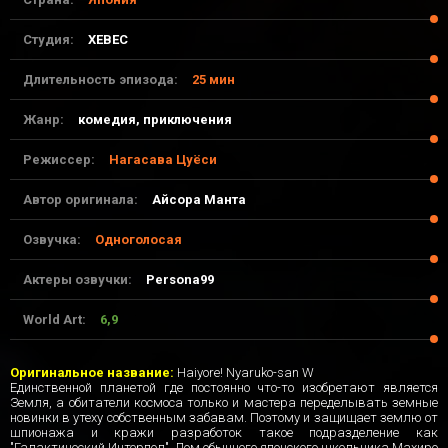
Студия:
XEBEC
Длительность эпизода:
25 мин
Жанр:
комедия, приключения
Режиссер:
Нагасава Цуёси
Автор оригинала:
Айсора Манта
Озвучка:
Одноголосая
Актеры озвучки:
Persona99
World Art:
6,9
21-04-2017, 04:07
Оригинальное название:
Haiyore! Nyaruko-san W
Единственной планетой где постоянно что-то изобретают является
Земля, а обитатели космоса только и мастера переделывать земные
новинки в утеху собственным забавам. Поэтому и защищает землю от
шпионажа и кражи разработок такое подразделение как
"Галактический Интерпол". Дом обычного японского школьника Махиро