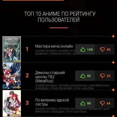
ТОП 10 АНИМЕ ПО РЕЙТИНГУ
ПОЛЬЗОВАТЕЛЕЙ
Мастера меча онлайн
148
40
АНИМЕ ОНЛАЙН / АНИМЕ СО СТОРОННЕЙ ОЗВУЧКОЙ /
БОЕВИКИ / ПРИКЛЮЧЕНИЯ / ФАНТАСТИКА / ФЭНТЕЗИ
Демоны старшей
80
33
школы ТВ2
(MetalRus)
АНИМЕ ОНЛАЙН / РЕЛИЗЫ АНИ-МАНИИ / ДЛЯ ВЗРОСЛЫХ /
КОМЕДИИ / ПРИКЛЮЧЕНИЯ / ЭТТИ / ФЭНТЕЗИ
По велению адской
88
44
сестры
АНИМЕ ОНЛАЙН / РЕЛИЗЫ АНИ-МАНИИ / БОЕВИКИ / ДЛЯ
ВЗРОСЛЫХ / КОМЕДИИ / ЭТТИ / ФЭНТЕЗИ