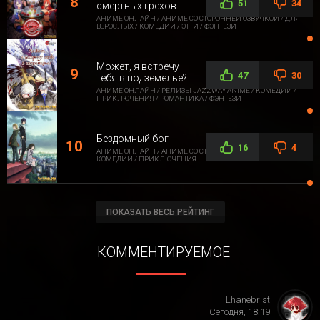
51
34
смертных грехов
АНИМЕ ОНЛАЙН / АНИМЕ СО СТОРОННЕЙ ОЗВУЧКОЙ / ДЛЯ
ВЗРОСЛЫХ / КОМЕДИИ / ЭТТИ / ФЭНТЕЗИ
Может, я встречу
47
30
тебя в подземелье?
АНИМЕ ОНЛАЙН / РЕЛИЗЫ JAZZWAY ANIME / КОМЕДИИ /
ПРИКЛЮЧЕНИЯ / РОМАНТИКА / ФЭНТЕЗИ
Бездомный бог
16
4
АНИМЕ ОНЛАЙН / АНИМЕ СО СТОРОННЕЙ ОЗВУЧКОЙ /
КОМЕДИИ / ПРИКЛЮЧЕНИЯ
ПОКАЗАТЬ ВЕСЬ РЕЙТИНГ
КОММЕНТИРУЕМОЕ
Lhanebrist
Сегодня, 18:19