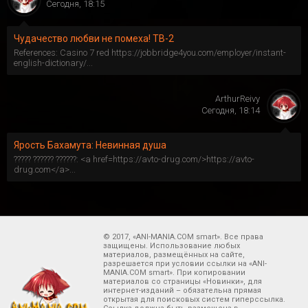
Сегодня, 18:15
Чудачество любви не помеха! ТВ-2
References: Casino 7 red https://jobbridge4you.com/employer/instant-
english-dictionary/...
ArthurReivy
Сегодня, 18:14
Ярость Бахамута: Невинная душа
????? ?????? ??????: <a href=https://avto-drug.com/>https://avto-
drug.com</a>...
© 2017, «ANI-MANIA.COM smart». Все права
защищены. Использование любых
материалов, размещённых на сайте,
разрешается при условии ссылки на «ANI-
MANIA.COM smart». При копировании
материалов со страницы «Новинки», для
интернет-изданий – обязательна прямая
открытая для поисковых систем гиперссылка.