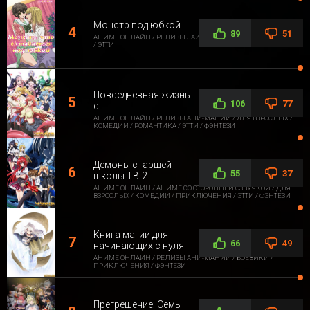
Монстр под юбкой
89
51
АНИМЕ ОНЛАЙН / РЕЛИЗЫ JAZZWAY ANIME / ДЛЯ ВЗРОСЛЫХ
/ ЭТТИ
Повседневная жизнь
106
77
с
АНИМЕ ОНЛАЙН / РЕЛИЗЫ АНИ-МАНИИ / ДЛЯ ВЗРОСЛЫХ /
КОМЕДИИ / РОМАНТИКА / ЭТТИ / ФЭНТЕЗИ
Демоны старшей
55
37
школы ТВ-2
АНИМЕ ОНЛАЙН / АНИМЕ СО СТОРОННЕЙ ОЗВУЧКОЙ / ДЛЯ
ВЗРОСЛЫХ / КОМЕДИИ / ПРИКЛЮЧЕНИЯ / ЭТТИ / ФЭНТЕЗИ
Книга магии для
66
49
начинающих с нуля
АНИМЕ ОНЛАЙН / РЕЛИЗЫ АНИ-МАНИИ / БОЕВИКИ /
ПРИКЛЮЧЕНИЯ / ФЭНТЕЗИ
Прегрешение: Семь