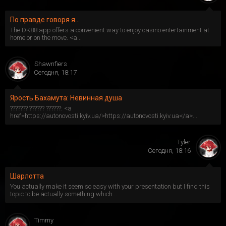
По правде говоря я...
The DK88 app offers a convenient way to enjoy casino entertainment at
home or on the move. <a...
Shawnfiers
Сегодня, 18:17
Ярость Бахамута: Невинная душа
??????? ?????? ??????: <a
href=https://autonovosti.kyiv.ua/>https://autonovosti.kyiv.ua</a>...
Tyler
Сегодня, 18:16
Шарлотта
You actually make it seem so easy with your presentation but I find this
topic to be actually something which...
Timmy