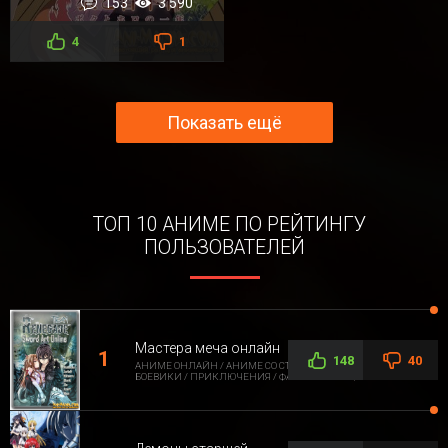
153
3 590
4
1
Показать ещё
ТОП 10 АНИМЕ ПО РЕЙТИНГУ
ПОЛЬЗОВАТЕЛЕЙ
Мастера меча онлайн
148
40
АНИМЕ ОНЛАЙН / АНИМЕ СО СТОРОННЕЙ ОЗВУЧКОЙ /
БОЕВИКИ / ПРИКЛЮЧЕНИЯ / ФАНТАСТИКА / ФЭНТЕЗИ