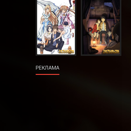
РЕКЛАМА