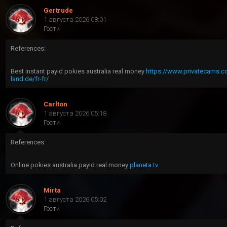
Gertrude
1 августа 2026 08:01
Гости
References:
Best instant payid pokies australia real money
https://www.privatecams.co
land.de/fr-fr/
Carlton
1 августа 2026 05:18
Гости
References:
Online pokies australia payid real money
planeta.tv
Mirta
1 августа 2026 05:02
Гости