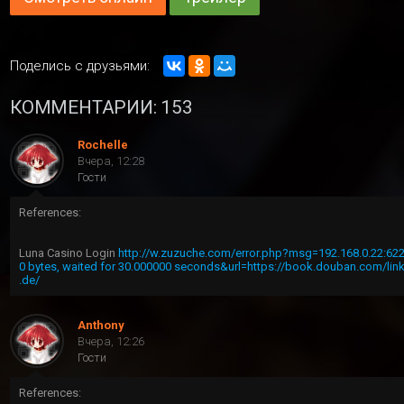
Поделись с друзьями:
КОММЕНТАРИИ: 153
Rochelle
Вчера, 12:28
Гости
References:
Luna Casino Login
http://w.zuzuche.com/error.php?msg=192.168.0.22:6220
0 bytes, waited for 30.000000 seconds&url=https://book.douban.com/link
.de/
Anthony
Вчера, 12:26
Гости
References: