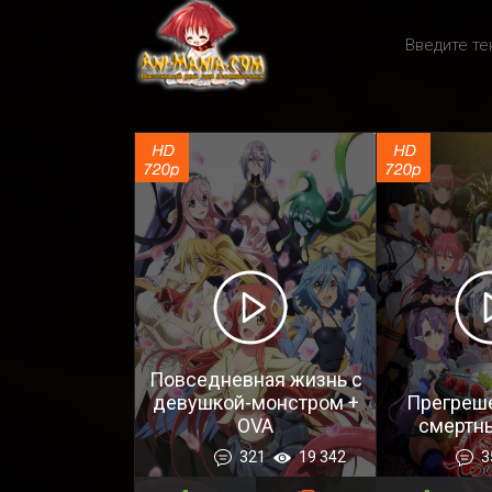
Повседневная жизнь с
девушкой-монстром +
Прегреше
OVA
смертны
321
19 342
3