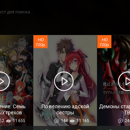
ние: Семь
По велению адской
Демоны ста
х грехов
сестры
ТВ
52
11 655
144
11 165
24