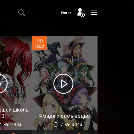
Войти
ршей школы
 3
Ямада и семь ведьм
4
7 433
7
3 143