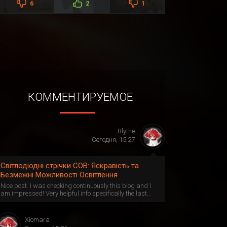
6
2
1
КОММЕНТИРУЕМОЕ
Blythe
Сегодня, 15:27
Світлодіодні стрічки СОВ: Яскравість та
Безмежні Можливості Освітлення
Nice post. I was checking continuously this blog and I
am impressed! Very helpful info specifically the last...
Xiomara