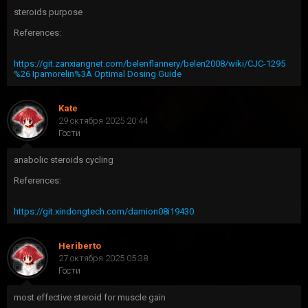
steroids purpose
References:
https://git.zanxiangnet.com/belenflannery/belen2008/wiki/CJC-1295
%26 Ipamorelin%3A Optimal Dosing Guide
Kate
29 октября 2025 20:44
Гости
anabolic steroids cycling
References:
https://git.xindongtech.com/damion08i19430
Heriberto
27 октября 2025 05:38
Гости
most effective steroid for muscle gain