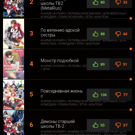
80
33
школы ТВ2
(MetalRus)
АНИМЕ ОНЛАЙН / РЕЛИЗЫ АНИ-МАНИИ / ДЛЯ ВЗРОСЛЫХ /
КОМЕДИИ / ПРИКЛЮЧЕНИЯ / ЭТТИ / ФЭНТЕЗИ
По велению адской
88
44
сестры
АНИМЕ ОНЛАЙН / РЕЛИЗЫ АНИ-МАНИИ / БОЕВИКИ / ДЛЯ
ВЗРОСЛЫХ / КОМЕДИИ / ЭТТИ / ФЭНТЕЗИ
Монстр под юбкой
89
51
АНИМЕ ОНЛАЙН / РЕЛИЗЫ JAZZWAY ANIME / ДЛЯ ВЗРОСЛЫХ
/ ЭТТИ
Повседневная жизнь
106
77
с
АНИМЕ ОНЛАЙН / РЕЛИЗЫ АНИ-МАНИИ / ДЛЯ ВЗРОСЛЫХ /
КОМЕДИИ / РОМАНТИКА / ЭТТИ / ФЭНТЕЗИ
Демоны старшей
55
37
школы ТВ-2
АНИМЕ ОНЛАЙН / АНИМЕ СО СТОРОННЕЙ ОЗВУЧКОЙ / ДЛЯ
ВЗРОСЛЫХ / КОМЕДИИ / ПРИКЛЮЧЕНИЯ / ЭТТИ / ФЭНТЕЗИ