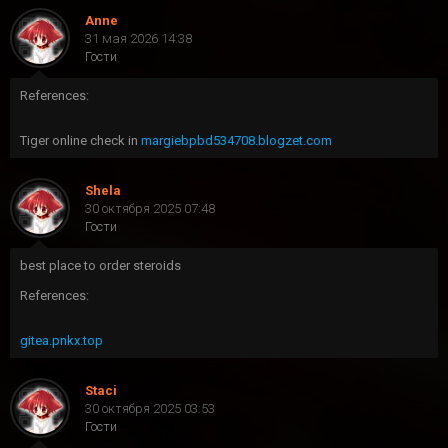
Anne
31 мая 2026 14:38
Гости
References:
Tiger online check in
margiebpbd534708.blogzet.com
Shela
30 октября 2025 07:48
Гости
best place to order steroids
References:
gitea.pnkx.top
Staci
30 октября 2025 03:53
Гости