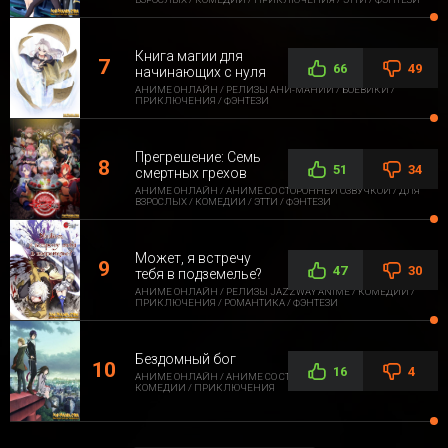
Книга магии для
66
49
начинающих с нуля
АНИМЕ ОНЛАЙН / РЕЛИЗЫ АНИ-МАНИИ / БОЕВИКИ /
ПРИКЛЮЧЕНИЯ / ФЭНТЕЗИ
Прегрешение: Семь
51
34
смертных грехов
АНИМЕ ОНЛАЙН / АНИМЕ СО СТОРОННЕЙ ОЗВУЧКОЙ / ДЛЯ
ВЗРОСЛЫХ / КОМЕДИИ / ЭТТИ / ФЭНТЕЗИ
Может, я встречу
47
30
тебя в подземелье?
АНИМЕ ОНЛАЙН / РЕЛИЗЫ JAZZWAY ANIME / КОМЕДИИ /
ПРИКЛЮЧЕНИЯ / РОМАНТИКА / ФЭНТЕЗИ
Бездомный бог
16
4
АНИМЕ ОНЛАЙН / АНИМЕ СО СТОРОННЕЙ ОЗВУЧКОЙ /
КОМЕДИИ / ПРИКЛЮЧЕНИЯ