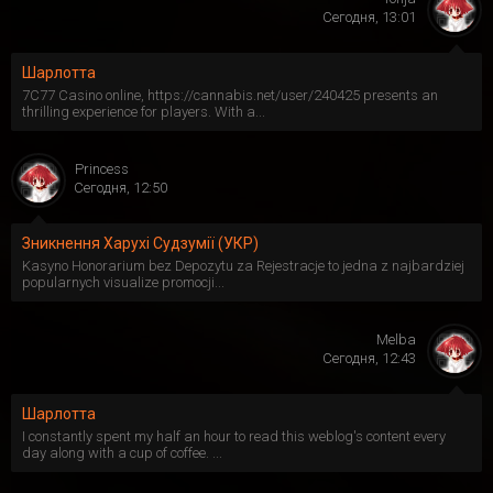
Сегодня, 13:01
Шарлотта
7C77 Casino online, https://cannabis.net/user/240425 presents an
thrilling experience for players. With a...
Princess
Сегодня, 12:50
Зникнення Харухі Судзумії (УКР)
Kasyno Honorarium bez Depozytu za Rejestracje to jedna z najbardziej
popularnych visualize promocji...
Melba
Сегодня, 12:43
Шарлотта
I constantly spent my half an hour to read this weblog's content every
day along with a cup of coffee. ...