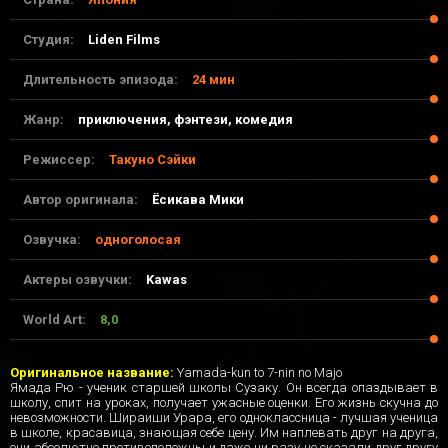
Студия:
Liden Films
Длительность эпизода:
24 мин
Жанр:
приключения, фэнтези, комедия
Режиссер:
Такуно Сэйки
Автор оригинала:
Ёсикава Мики
Озвучка:
одноголосая
Актеры озвучки:
Kawas
World Art:
8,0
28-04-2017, 21:55
Оригинальное название:
Yamada-kun to 7-nin no Majo
Ямада Рю - ученик старшей школы Сузаку. Он всегда опаздывает в
школу, спит на уроках, получает ужасные оценки. Его жизнь скучна до
невозможности. Шираиши Урара, его одноклассница - лучшая ученица
в школе, красавица, знающая себе цену. Им наплевать друг на друга,
они абсолютно противоположны и даже ни разу не сказали друг другу