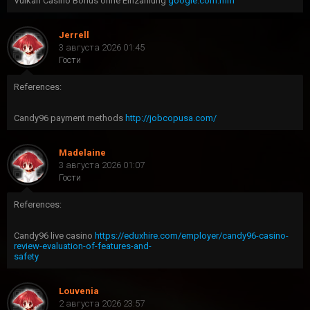
Vulkan Casino Bonus ohne Einzahlung
google.com.mm
Jerrell
3 августа 2026 01:45
Гости
References:
Candy96 payment methods
http://jobcopusa.com/
Madelaine
3 августа 2026 01:07
Гости
References:
Candy96 live casino
https://eduxhire.com/employer/candy96-casino-
review-evaluation-of-features-and-
safety
Louvenia
2 августа 2026 23:57