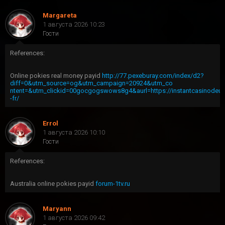
Margareta
1 августа 2026 10:23
Гости
References:
Online pokies real money payid
http://77.pexeburay.com/index/d2?
diff=0&utm_source=og&utm_campaign=20924&utm_co
ntent=&utm_clickid=00gocgogswows8g4&aurl=https://instantcasinodeuts
-fr/
Errol
1 августа 2026 10:10
Гости
References:
Australia online pokies payid
forum-1tv.ru
Maryann
1 августа 2026 09:42