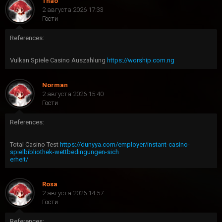
Thao
2 августа 2026 17:33
Гости
References:
Vulkan Spiele Casino Auszahlung
https://worship.com.ng
Norman
2 августа 2026 15:40
Гости
References:
Total Casino Test
https://dunyya.com/employer/instant-casino-
spielbibliothek-wettbedingungen-sich
erheit/
Rosa
2 августа 2026 14:57
Гости
References: