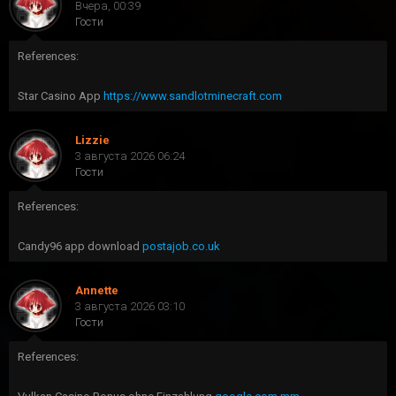
Вчера, 00:39
Гости
References:
Star Casino App
https://www.sandlotminecraft.com
Lizzie
3 августа 2026 06:24
Гости
References:
Candy96 app download
postajob.co.uk
Annette
3 августа 2026 03:10
Гости
References: