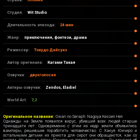
Студия:
Wit Studio
Длительность эпизода:
24 мин
Жанр:
приключения, фэнтези, драма
Режиссер:
Токудо Дайсукэ
Автор оригинала:
Кагами Такая
Озвучка:
двухголосая
Актеры озвучки:
Zendos, Eladiel
World Art:
7,2
25-04-2017, 00:59
Оригинальное название:
Owari no Seraph: Nagoya Kessen Hen
Однажды на Земле появился вирус, убивший всех людей старше
тринадцати лет. Одновременно с этим из недр земли объявились
вампиры, решившие поработить человечество. С Хакуя Юичиро и
остальными детьми из приюта для сирот они обращаются, как со
скотом. Но даже в плену Юичиро не теряет надежды. Он мечтает об