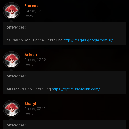
Florene
Вчера, 12:37
Гости
References:
Iris Casino Bonus ohne Einzahlung
http://images.google.com.ar/
Arleen
Вчера, 12:32
Гости
References:
Betsson Casino Einzahlung
https://optimize.viglink.com/
Sharyl
Вчера, 02:13
Гости
References: