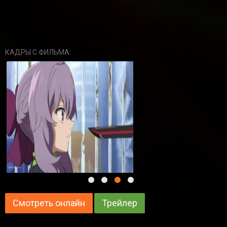
КАДРЫ С ФИЛЬМА:
Смотреть онлайн
Трейлер