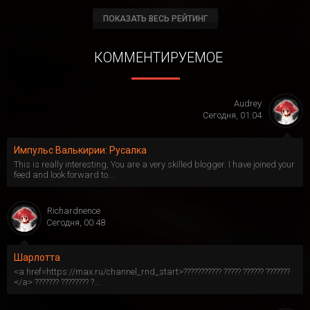
ПОКАЗАТЬ ВЕСЬ РЕЙТИНГ
КОММЕНТИРУЕМОЕ
Audrey
Сегодня, 01:04
Импульс Валькирии: Русалка
This is really interesting, You are a very skilled blogger. I have joined your
feed and look forward to...
Richardnence
Сегодня, 00:48
Шарлотта
<a href=https://max.ru/channel_rnd_start>??????????? ????? ?????? ???????
</a> ??????? ???????? ?...