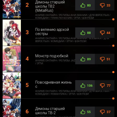
Демоны старшей
80
33
школы ТВ2
(MetalRus)
АНИМЕ ОНЛАЙН / РЕЛИЗЫ АНИ-МАНИИ / ДЛЯ ВЗРОСЛЫХ /
КОМЕДИИ / ПРИКЛЮЧЕНИЯ / ЭТТИ / ФЭНТЕЗИ
По велению адской
88
44
сестры
АНИМЕ ОНЛАЙН / РЕЛИЗЫ АНИ-МАНИИ / БОЕВИКИ / ДЛЯ
ВЗРОСЛЫХ / КОМЕДИИ / ЭТТИ / ФЭНТЕЗИ
Монстр под юбкой
89
51
АНИМЕ ОНЛАЙН / РЕЛИЗЫ JAZZWAY ANIME / ДЛЯ ВЗРОСЛЫХ
/ ЭТТИ
Повседневная жизнь
106
77
с
АНИМЕ ОНЛАЙН / РЕЛИЗЫ АНИ-МАНИИ / ДЛЯ ВЗРОСЛЫХ /
КОМЕДИИ / РОМАНТИКА / ЭТТИ / ФЭНТЕЗИ
Демоны старшей
55
37
школы ТВ-2