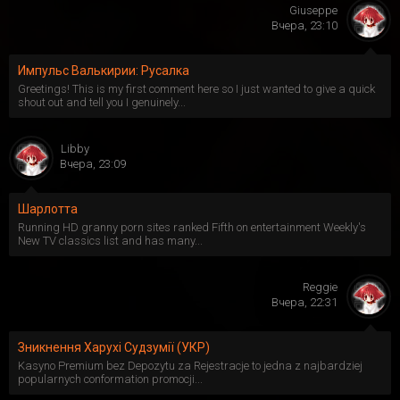
Giuseppe
Вчера, 23:10
Импульс Валькирии: Русалка
Greetings! This is my first comment here so I just wanted to give a quick
shout out and tell you I genuinely...
Libby
Вчера, 23:09
Шарлотта
Running HD granny porn sites ranked Fifth on entertainment Weekly's
New TV classics list and has many...
Reggie
Вчера, 22:31
Зникнення Харухі Судзумії (УКР)
Kasyno Premium bez Depozytu za Rejestracje to jedna z najbardziej
popularnych conformation promocji...