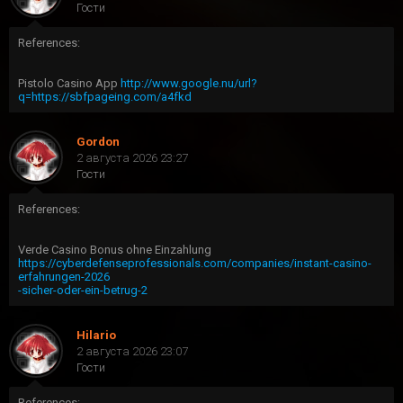
Гости
References:
Pistolo Casino App
http://www.google.nu/url?
q=https://sbfpageing.com/a4fkd
Gordon
2 августа 2026 23:27
Гости
References:
Verde Casino Bonus ohne Einzahlung
https://cyberdefenseprofessionals.com/companies/instant-casino-
erfahrungen-2026
-sicher-oder-ein-betrug-2
Hilario
2 августа 2026 23:07
Гости
References: