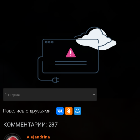
Поделись с друзьями:
КОММЕНТАРИИ: 287
Alejandrina