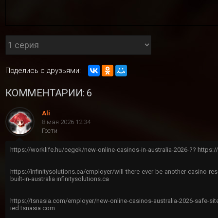
Поделись с друзьями:
КОММЕНТАРИИ: 6
Ali
8 мая 2026 12:34
Гости
https://worklife.hu/cegek/new-online-casinos-in-australia-2026-?? https://
https://infinitysolutions.ca/employer/will-there-ever-be-another-casino-res
built-in-australia infinitysolutions.ca
https://tsnasia.com/employer/new-online-casinos-australia-2026-safe-site
ied tsnasia.com