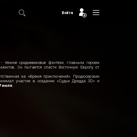
Войти
 - тёмное средневековое фэнтези, главным героем
ьмонтов. Он пытается спасти Восточную Европу от
ветственная за «Время приключений». Продюсерами
инимал участие в создании «Судьи Дредда 3D» и
7 июля.