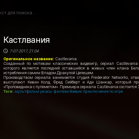
Кастлвания
7-07-2017, 21:04
Оригинальное название:
Castlevania
Созданный по мотивам классических видеоигр, сериал Castlevania
которого является последний оставшийся в живых член клана Бел
истребления самим Владом Дракулой Цепешем.
Производством сериала занимается студия Frederator Networks, от
выступают Кевин Колд, Фред Сейберт и Ади Шанкар, который пр
«Проповедника с пулеметом». Премьера сериала Castlevania состоится
Теги:
мультфильм
ужасы
фэнтези
боевик
приключения
по игре
азмер файла
992 mb
Скачать