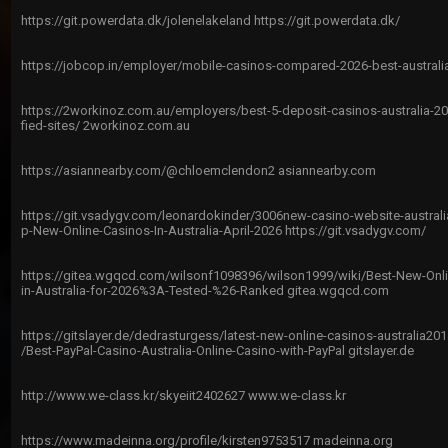
https://git.powerdata.dk/jolenelakeland https://git.powerdata.dk/
https://jobcop.in/employer/mobile-casinos-compared-2026-best-australi
https://2workinoz.com.au/employers/best-5-deposit-casinos-australia-20
fied-sites/ 2workinoz.com.au
https://asiannearby.com/@chloemclendon2 asiannearby.com
https://git.vsadygv.com/leonardokinder/3006new-casino-website-australi
p-New-Online-Casinos-In-Australia-April-2026 https://git.vsadygv.com/
https://gitea.wgqcd.com/wilsonf1098396/wilson1999/wiki/Best-New-Onli
in-Australia-for-2026%3A-Tested-%26-Ranked gitea.wgqcd.com
https://gitslayer.de/dedrasturgess/latest-new-online-casinos-australia201
/Best-PayPal-Casino-Australia-Online-Casino-with-PayPal gitslayer.de
http://www.we-class.kr/skyeiit2402627 www.we-class.kr
https://www.madeinna.org/profile/kirsten9753517 madeinna.org