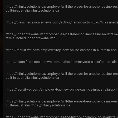
https://infinitysolutions.ca/employer/will-there-ever-be-another-casino-res
built-in-australia infinitysolutions.ca
https://classifieds.ocala-news.com/author/hamishvicto https://classifie
https://jobsbotswana.info/companies/best-new-online-casinos-australia
ntly-launched jobsbotswana.info
https://recruit-vet.com/employer/top-new-online-casinos-in-australia-april
https://classifieds.ocala-news.com/author/hamishvicto classifieds.ocal
https://infinitysolutions.ca/employer/will-there-ever-be-another-casino-res
built-in-australia infinitysolutions.ca
https://recruit-vet.com/employer/top-new-online-casinos-in-australia-april
https://infinitysolutions.ca/employer/will-there-ever-be-another-casino-res
built-in-australia https://infinitysolutions.ca
https://jobsbotswana.info/companies/the-history-of-gambling-in-australi