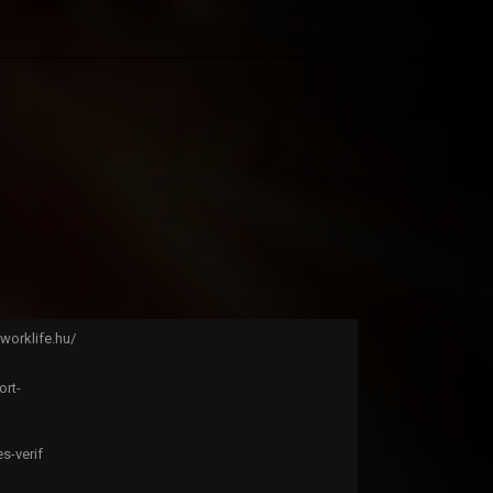
worklife.hu/
ort-
s-verif