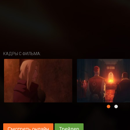
КАДРЫ С ФИЛЬМА:
Смотреть онлайн
Трейлер