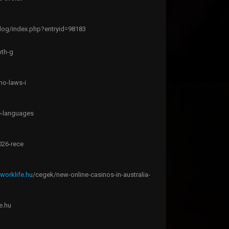
blog/index.php?entryid=98183
pth-g
no-laws-i
e-languages
026-rece
worklife.hu
/cegek/new-online-casinos-in-australia-
e.hu