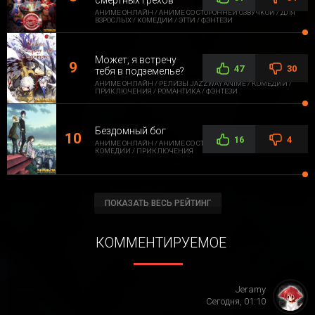
смертных грехов
АНИМЕ ОНЛАЙН / АНИМЕ СО СТОРОННЕЙ ОЗВУЧКОЙ / ДЛЯ
ВЗРОСЛЫХ / КОМЕДИИ / ЭТТИ / ФЭНТЕЗИ
Может, я встречу
47
30
тебя в подземелье?
АНИМЕ ОНЛАЙН / РЕЛИЗЫ JAZZWAY ANIME / КОМЕДИИ /
ПРИКЛЮЧЕНИЯ / РОМАНТИКА / ФЭНТЕЗИ
Бездомный бог
16
4
АНИМЕ ОНЛАЙН / АНИМЕ СО СТОРОННЕЙ ОЗВУЧКОЙ /
КОМЕДИИ / ПРИКЛЮЧЕНИЯ
ПОКАЗАТЬ ВЕСЬ РЕЙТИНГ
КОММЕНТИРУЕМОЕ
Jeramy
Сегодня, 01:10