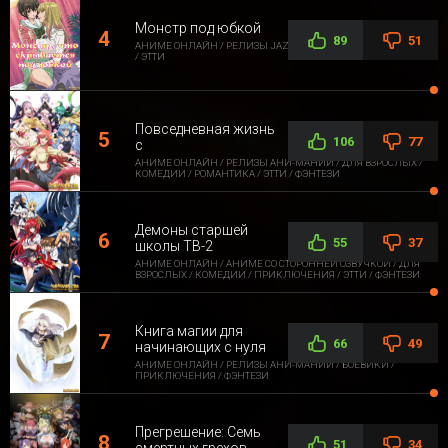
Монстр под юбкой
89
51
АНИМЕ ОНЛАЙН / РЕЛИЗЫ JAZZWAY ANIME / ДЛЯ ВЗРОСЛЫХ
/ ЭТТИ
Повседневная жизнь
106
77
с
АНИМЕ ОНЛАЙН / РЕЛИЗЫ АНИ-МАНИИ / ДЛЯ ВЗРОСЛЫХ /
КОМЕДИИ / РОМАНТИКА / ЭТТИ / ФЭНТЕЗИ
Демоны старшей
55
37
школы ТВ-2
АНИМЕ ОНЛАЙН / АНИМЕ СО СТОРОННЕЙ ОЗВУЧКОЙ / ДЛЯ
ВЗРОСЛЫХ / КОМЕДИИ / ПРИКЛЮЧЕНИЯ / ЭТТИ / ФЭНТЕЗИ
Книга магии для
66
49
начинающих с нуля
АНИМЕ ОНЛАЙН / РЕЛИЗЫ АНИ-МАНИИ / БОЕВИКИ /
ПРИКЛЮЧЕНИЯ / ФЭНТЕЗИ
Прегрешение: Семь
51
34