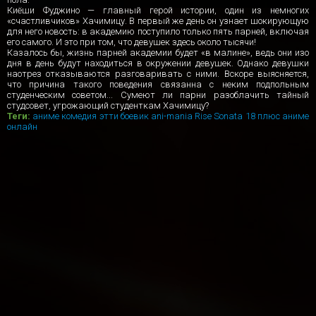
Киёши Фуджино — главный герой истории, один из немногих
«счастливчиков» Хачимицу. В первый же день он узнает шокирующую
для него новость: в академию поступило только пять парней, включая
его самого. И это при том, что девушек здесь около тысячи!
Казалось бы, жизнь парней академии будет «в малине», ведь они изо
дня в день будут находиться в окружении девушек. Однако девушки
наотрез отказываются разговаривать с ними. Вскоре выясняется,
что причина такого поведения связанна с неким подпольным
студенческим советом... Сумеют ли парни разоблачить тайный
студсовет, угрожающий студенткам Хачимицу?
Теги:
аниме
комедия
этти
боевик
ani-mania
Rise
Sonata
18 плюс
аниме
онлайн