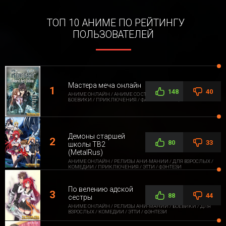
ТОП 10 АНИМЕ ПО РЕЙТИНГУ
ПОЛЬЗОВАТЕЛЕЙ
Мастера меча онлайн
148
40
АНИМЕ ОНЛАЙН / АНИМЕ СО СТОРОННЕЙ ОЗВУЧКОЙ /
БОЕВИКИ / ПРИКЛЮЧЕНИЯ / ФАНТАСТИКА / ФЭНТЕЗИ
Демоны старшей
80
33
школы ТВ2
(MetalRus)
АНИМЕ ОНЛАЙН / РЕЛИЗЫ АНИ-МАНИИ / ДЛЯ ВЗРОСЛЫХ /
КОМЕДИИ / ПРИКЛЮЧЕНИЯ / ЭТТИ / ФЭНТЕЗИ
По велению адской
88
44
сестры
АНИМЕ ОНЛАЙН / РЕЛИЗЫ АНИ-МАНИИ / БОЕВИКИ / ДЛЯ
ВЗРОСЛЫХ / КОМЕДИИ / ЭТТИ / ФЭНТЕЗИ