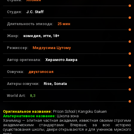
Студия:
J.C. Staff
Длительность эпизода:
25 мин
Жанр:
комедия, этти, 18+
Режиссер:
Мидзусима Цутому
Автор оригинала:
Хирамото Акира
Озвучка:
двухголосая
Актеры озвучки:
Rise, Sonata
World Art:
8,3
27-04-2017, 01:52
Оригинальное название:
Prison School | Kangoku Gakuen
Альтернативное название:
Школа зона
Хачимицу — элитная частная академия, известная своими строгими
академическими стандартами. Впервые, за всю историю
существования школы, двери открываются и для учеников мужского
пола.