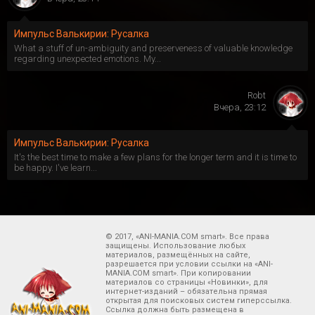
Импульс Валькирии: Русалка
What a stuff of un-ambiguity and preserveness of valuable knowledge
regarding unexpected emotions. My...
Robt
Вчера, 23:12
Импульс Валькирии: Русалка
It's the best time to make a few plans for the longer term and it is time to
be happy. I've learn...
© 2017, «ANI-MANIA.COM smart». Все права
защищены. Использование любых
материалов, размещённых на сайте,
разрешается при условии ссылки на «ANI-
MANIA.COM smart». При копировании
материалов со страницы «Новинки», для
интернет-изданий – обязательна прямая
открытая для поисковых систем гиперссылка.
Ссылка должна быть размещена в