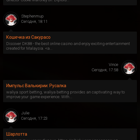
Stephenmup
Сегодня, 18:11
Кошечка из Сакурасо
Discover DK88 - the best online casino and enjoy exciting entertainment
created for Malaysia. <a...
Vince
Сегодня, 17:58
Импульс Валькирии: Русалка
waliya sport betting, waliya betting provides an captivating way to
improve your game experience. With...
Julie
Сегодня, 17:23
Шарлотта