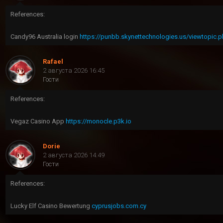
References:
Candy96 Australia login
https://punbb.skynettechnologies.us/viewtopic.
Rafael
2 августа 2026 16:45
Гости
References:
Vegaz Casino App
https://monocle.p3k.io
Dorie
2 августа 2026 14:49
Гости
References:
Lucky Elf Casino Bewertung
cyprusjobs.com.cy