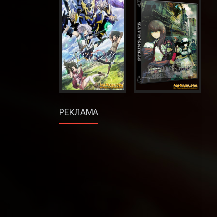
РЕКЛАМА