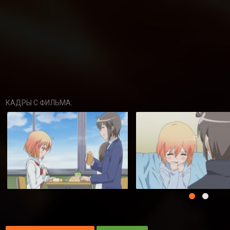
КАДРЫ С ФИЛЬМА: