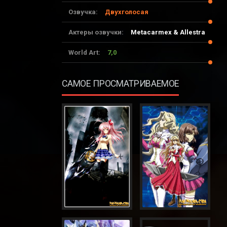
Озвучка:
Двухголосая
Актеры озвучки:
Metacarmex & Allestra
World Art:
7,0
САМОЕ ПРОСМАТРИВАЕМОЕ