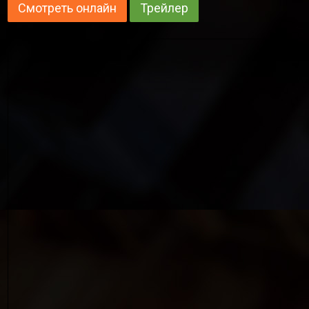
Смотреть онлайн
Трейлер