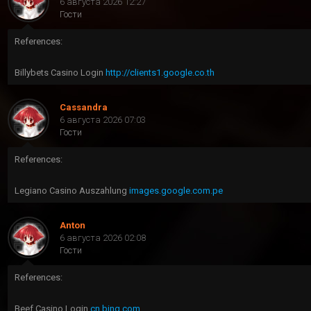
6 августа 2026 12:27
Гости
References:
Billybets Casino Login
http://clients1.google.co.th
Cassandra
6 августа 2026 07:03
Гости
References:
Legiano Casino Auszahlung
images.google.com.pe
Anton
6 августа 2026 02:08
Гости
References:
Beef Casino Login
cn.bing.com