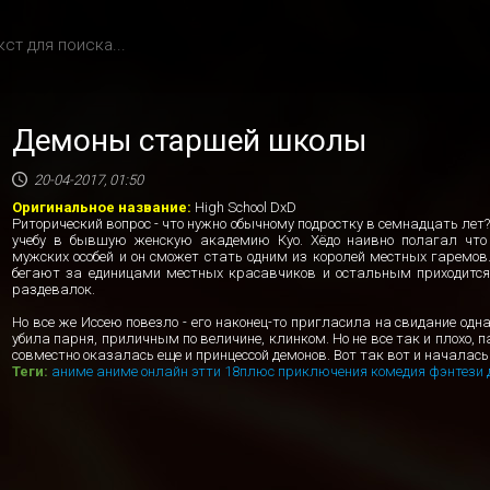
Демоны старшей школы
20-04-2017, 01:50
Оригинальное название:
High School DxD
Риторический вопрос - что нужно обычному подростку в семнадцать лет?
учебу в бывшую женскую академию Куо. Хёдо наивно полагал что 
мужских особей и он сможет стать одним из королей местных гаремов
бегают за единицами местных красавчиков и остальным приходится
раздевалок.
Но все же Иссею повезло - его наконец-то пригласила на свидание одн
убила парня, приличным по величине, клинком. Но не все так и плохо,
совместно оказалась еще и принцессой демонов. Вот так вот и началась
Теги:
аниме
аниме онлайн
этти
18плюс
приключения
комедия
фэнтези