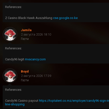
References:
Z Casino Black Hawk Auszahlung
cse.google.co.ke
Jamila
2 августа 2026 18:10
Гости
References:
Candy96 legit
mvacancy.com
Boyd
2 августа 2026 17:39
Гости
References:
Candy96 Casino payout
https://toptalent.co.mz/employer/candy96-sign-in-
line-shopping