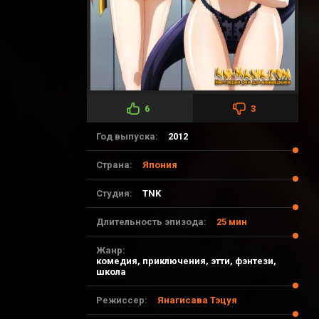
6
3
Год выпуска:
2012
Страна:
Япония
Студия:
TNK
Длительность эпизода:
25 мин
Жанр:
комедия, приключения, этти, фэнтези,
школа
Режиссер:
Янагисава Тэцуя