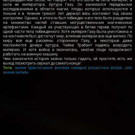
сила ее императора, Артура Газу. Он занимался передовыми
исследованиями в области магии, плоды которых используются и
поныне и в течение трехсот лет держал весь континент под своим
контролем. Однако, в итоге он был побежден и его тело было разделено
на множество частей ставших могущественными магическими
артефактами. Каждый из участвующих в битве героев получил по
одной части тела побежденного. Хотя империя Газу была уничтожена и
на континенте был достигнут мир, влияние империи все еще велико. По
миру все еще рассеяны сторонники Газу, а некоторые даже
поклоняются дочери Артура, Чайке Трабант надеясь возродить
империю. И хотя война и окончилась, многие люди продолжают
работать на военную машину.
Чем закончится история можно только гадать, ой простите, есть же
выход посмотреть сериал до самого конца!
Теги:
аниме
приключения
фэнтези
комедия
романтика
anidub
Jam
аниме онлайн