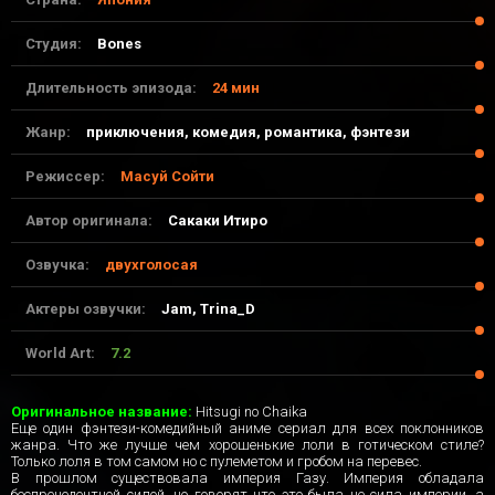
Студия:
Bones
Длительность эпизода:
24 мин
Жанр:
приключения, комедия, романтика, фэнтези
Режиссер:
Масуй Сойти
Автор оригинала:
Сакаки Итиро
Озвучка:
двухголосая
Актеры озвучки:
Jam, Trina_D
World Art:
7.2
21-04-2017, 21:59
Оригинальное название:
Hitsugi no Chaika
Еще один фэнтези-комедийный аниме сериал для всех поклонников
жанра. Что же лучше чем хорошенькие лоли в готическом стиле?
Только лоля в том самом но с пулеметом и гробом на перевес.
В прошлом существовала империя Газу. Империя обладала
беспрецедентной силой, но говорят что это была не сила империи, а