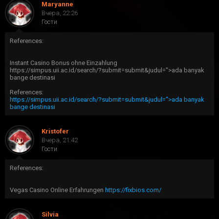
Maryanne
Вчера, 22:26
Гости
References:
Instant Casino Bonus ohne Einzahlung
https://simpus.uii.ac.id/search/?submit=submit&judul=">ada banyak
bange destinasi
References:
https://simpus.uii.ac.id/search/?submit=submit&judul=">ada banyak
bange destinasi
Kristofer
Вчера, 21:42
Гости
References:
Vegas Casino Online Erfahrungen
https://fixbios.com/
Silvia