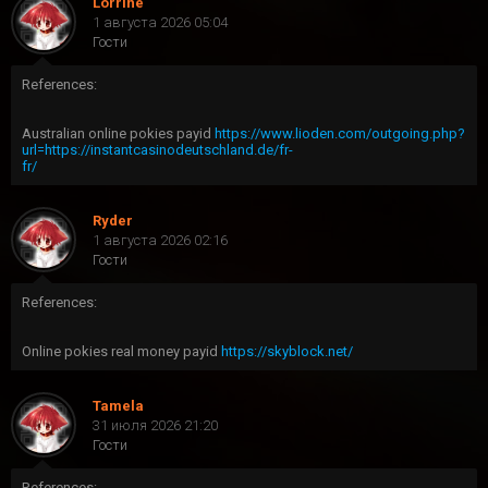
Lorrine
1 августа 2026 05:04
Гости
References:
Australian online pokies payid
https://www.lioden.com/outgoing.php?
url=https://instantcasinodeutschland.de/fr-
fr/
Ryder
1 августа 2026 02:16
Гости
References:
Online pokies real money payid
https://skyblock.net/
Tamela
31 июля 2026 21:20
Гости
References: