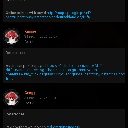
Online pokies with payid
http://maps.google.pt/url?
sa=t&url=https://instantcasinodeutschland.de/fr-fr/
Kassie
31 июля 2026 20:57
Гости
References:
Australian pokies payid
https://40.cholteth.com/index/d1?
diff=0&utm_source=ogdd&utm_campaign=26607&utm_
content=&utm_clickid=g00w000go8sgcg0k&aurl=https://instantcasinode
fr-fr/
Gregg
31 июля 2026 20:20
Гости
References:
Payid withdrawal pokies
red-dragons.ucoz.ru