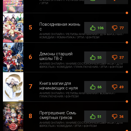
/ ЭТТИ
Повседневная жизнь
106
77
с
АНИМЕ ОНЛАЙН / РЕЛИЗЫ АНИ-МАНИИ / ДЛЯ ВЗРОСЛЫХ /
КОМЕДИИ / РОМАНТИКА / ЭТТИ / ФЭНТЕЗИ
Демоны старшей
55
37
школы ТВ-2
АНИМЕ ОНЛАЙН / АНИМЕ СО СТОРОННЕЙ ОЗВУЧКОЙ / ДЛЯ
ВЗРОСЛЫХ / КОМЕДИИ / ПРИКЛЮЧЕНИЯ / ЭТТИ / ФЭНТЕЗИ
Книга магии для
66
49
начинающих с нуля
АНИМЕ ОНЛАЙН / РЕЛИЗЫ АНИ-МАНИИ / БОЕВИКИ /
ПРИКЛЮЧЕНИЯ / ФЭНТЕЗИ
Прегрешение: Семь
51
34
смертных грехов
АНИМЕ ОНЛАЙН / АНИМЕ СО СТОРОННЕЙ ОЗВУЧКОЙ / ДЛЯ
ВЗРОСЛЫХ / КОМЕДИИ / ЭТТИ / ФЭНТЕЗИ