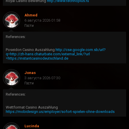
Royal Casino Bewertung
http://www.technoplus.ru
Ahmed
6 августа 2026 01:58
Гости
References:
Poseidon Casino Auszahlung
http://cse.google.com.sb/url?
q=http://zh-hans.chaturbate.com/external_link/?url
=https://instantcasinodeutschland.de
Jonas
3 августа 2026 07:30
Гости
References:
Wettformat Casino Auszahlung
https://mobidesign.us/employer/sofort-spielen-ohne-downloads
Lucinda