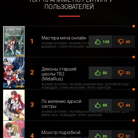
ПОЛЬЗОВАТЕЛЕЙ
Мастера меча онлайн
148
40
АНИМЕ ОНЛАЙН / АНИМЕ СО СТОРОННЕЙ ОЗВУЧКОЙ /
БОЕВИКИ / ПРИКЛЮЧЕНИЯ / ФАНТАСТИКА / ФЭНТЕЗИ
Демоны старшей
80
33
школы ТВ2
(MetalRus)
АНИМЕ ОНЛАЙН / РЕЛИЗЫ АНИ-МАНИИ / ДЛЯ ВЗРОСЛЫХ /
КОМЕДИИ / ПРИКЛЮЧЕНИЯ / ЭТТИ / ФЭНТЕЗИ
По велению адской
88
44
сестры
АНИМЕ ОНЛАЙН / РЕЛИЗЫ АНИ-МАНИИ / БОЕВИКИ / ДЛЯ
ВЗРОСЛЫХ / КОМЕДИИ / ЭТТИ / ФЭНТЕЗИ
Монстр под юбкой
89
51
АНИМЕ ОНЛАЙН / РЕЛИЗЫ JAZZWAY ANIME / ДЛЯ ВЗРОСЛЫХ