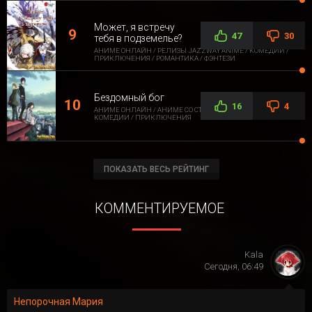
Может, я встречу
47
30
тебя в подземелье?
АНИМЕ ОНЛАЙН / РЕЛИЗЫ JAZZWAY ANIME / КОМЕДИИ /
ПРИКЛЮЧЕНИЯ / РОМАНТИКА / ФЭНТЕЗИ
Бездомный бог
16
4
АНИМЕ ОНЛАЙН / АНИМЕ СО СТОРОННЕЙ ОЗВУЧКОЙ /
КОМЕДИИ / ПРИКЛЮЧЕНИЯ
ПОКАЗАТЬ ВЕСЬ РЕЙТИНГ
КОММЕНТИРУЕМОЕ
Kala
Сегодня, 06:49
Непорочная Мария