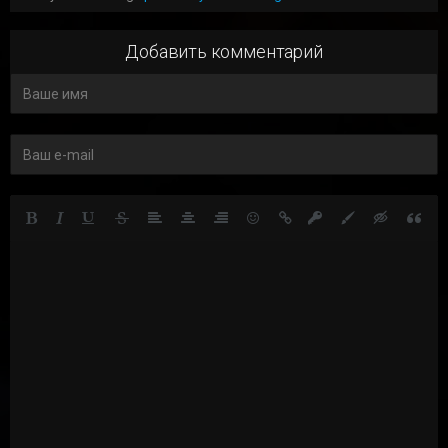
Добавить комментарий