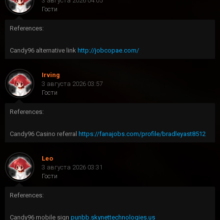
3 августа 2026 04:05
Гости
References:
Candy96 alternative link
http://jobcopae.com/
Irving
3 августа 2026 03:57
Гости
References:
Candy96 Casino referral
https://fanajobs.com/profile/bradleyast8512
Leo
3 августа 2026 03:31
Гости
References:
Candy96 mobile sign
punbb.skynettechnologies.us