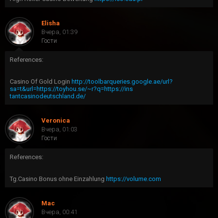
Elisha
Вчера, 01:39
Гости
References:
Casino Of Gold Login
http://toolbarqueries.google.ae/url?
sa=t&url=https://toyhou.se/~r?q=https://ins
tantcasinodeutschland.de/
Veronica
Вчера, 01:03
Гости
References:
Tg.Casino Bonus ohne Einzahlung
https://volume.com
Mac
Вчера, 00:41