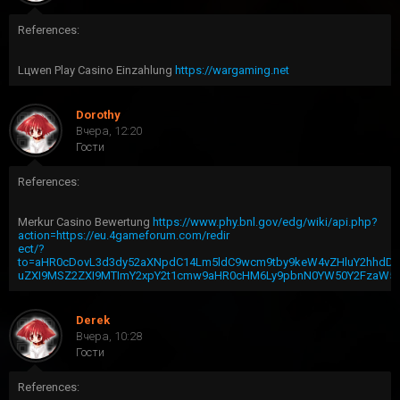
References:
Lцwen Play Casino Einzahlung
https://wargaming.net
Dorothy
Вчера, 12:20
Гости
References:
Merkur Casino Bewertung
https://www.phy.bnl.gov/edg/wiki/api.php?
action=https://eu.4gameforum.com/redir
ect/?
to=aHR0cDovL3d3dy52aXNpdC14Lm5ldC9wcm9tby9keW4vZHluY2hhdD
uZXI9MSZ2ZXI9MTImY2xpY2t1cmw9aHR0cHM6Ly9pbnN0YW50Y2FzaW5
Derek
Вчера, 10:28
Гости
References: