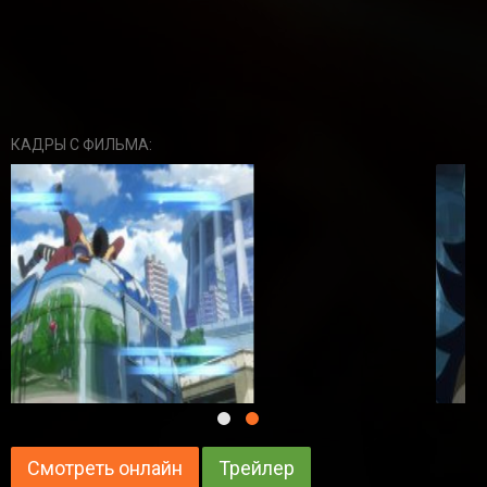
КАДРЫ С ФИЛЬМА:
Смотреть онлайн
Трейлер