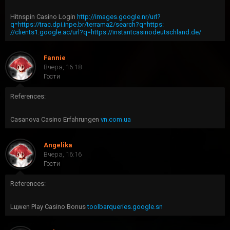
Hitnspin Casino Login
http://images.google.nr/url?
q=https://trac.dpi.inpe.br/terrama2/search?q=https:
//clients1.google.ac/url?q=https://instantcasinodeutschland.de/
Fannie
Вчера, 16:18
Гости
References:
Casanova Casino Erfahrungen
vn.com.ua
Angelika
Вчера, 16:16
Гости
References:
Lцwen Play Casino Bonus
toolbarqueries.google.sn