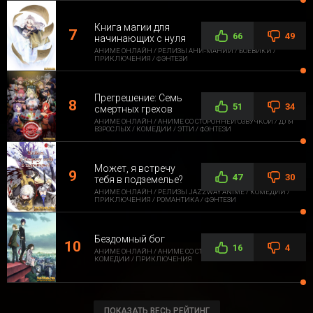
Книга магии для
66
49
начинающих с нуля
АНИМЕ ОНЛАЙН / РЕЛИЗЫ АНИ-МАНИИ / БОЕВИКИ /
ПРИКЛЮЧЕНИЯ / ФЭНТЕЗИ
Прегрешение: Семь
51
34
смертных грехов
АНИМЕ ОНЛАЙН / АНИМЕ СО СТОРОННЕЙ ОЗВУЧКОЙ / ДЛЯ
ВЗРОСЛЫХ / КОМЕДИИ / ЭТТИ / ФЭНТЕЗИ
Может, я встречу
47
30
тебя в подземелье?
АНИМЕ ОНЛАЙН / РЕЛИЗЫ JAZZWAY ANIME / КОМЕДИИ /
ПРИКЛЮЧЕНИЯ / РОМАНТИКА / ФЭНТЕЗИ
Бездомный бог
16
4
АНИМЕ ОНЛАЙН / АНИМЕ СО СТОРОННЕЙ ОЗВУЧКОЙ /
КОМЕДИИ / ПРИКЛЮЧЕНИЯ
ПОКАЗАТЬ ВЕСЬ РЕЙТИНГ