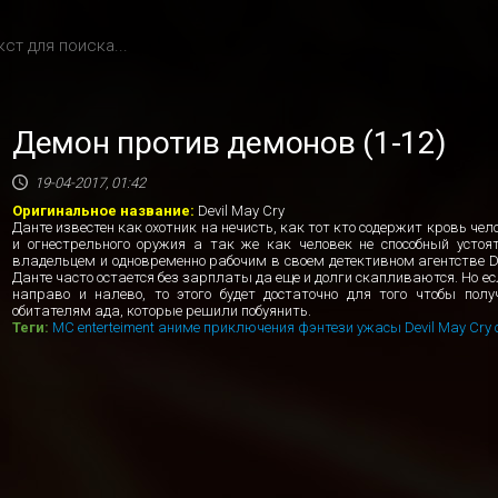
Демон против демонов (1-12)
19-04-2017, 01:42
Оригинальное название:
Devil May Cry
Данте известен как охотник на нечисть, как тот кто содержит кровь чел
и огнестрельного оружия а так же как человек не способный усто
владельцем и одновременно рабочим в своем детективном агентстве Devi
Данте часто остается без зарплаты да еще и долги скапливаются. Но е
направо и налево, то этого будет достаточно для того чтобы пол
обитателям ада, которые решили побуянить.
Теги:
MC enterteiment
аниме
приключения
фэнтези
ужасы
Devil May Cry