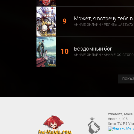
Может, я встречу тебя 
АНИМЕ ОНЛАЙН / РЕЛИЗЫ JAZZWAY 
Бездомный бог
АНИМЕ ОНЛАЙН / АНИМЕ СО СТОРО
ПОКАЗ
Windows, MacO
Android, iOS
SmartTV, PS Vita