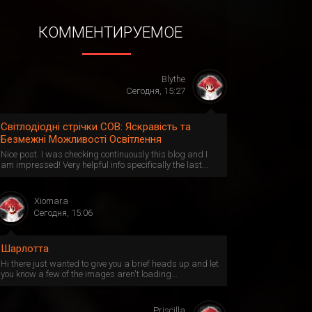
КОММЕНТИРУЕМОЕ
Blythe
Сегодня, 15:27
Світлодіодні стрічки СОВ: Яскравість та
Безмежні Можливості Освітлення
Nice post. I was checking continuously this blog and I
am impressed! Very helpful info specifically the last...
Xiomara
Сегодня, 15:06
Шарлотта
Hi there just wanted to give you a brief heads up and let
you know a few of the images aren't loading...
Priscilla