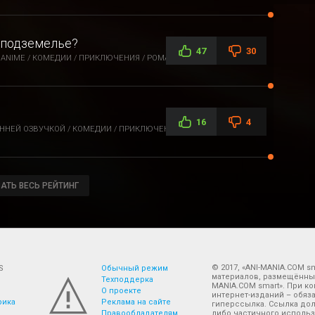
в подземелье?
47
30
ANIME / КОМЕДИИ / ПРИКЛЮЧЕНИЯ / РОМАНТИКА / ФЭНТЕЗИ
16
4
ННЕЙ ОЗВУЧКОЙ / КОМЕДИИ / ПРИКЛЮЧЕНИЯ
АТЬ ВЕСЬ РЕЙТИНГ
© 2017, «ANI-MANIA.COM 
S
Обычный режим
материалов, размещённых 
Техподдерка
MANIA.COM smart». При к
О проекте
интернет-изданий – обяз
Реклама на сайте
гиперссылка. Ссылка дол
Правообладателям
либо частичного использ