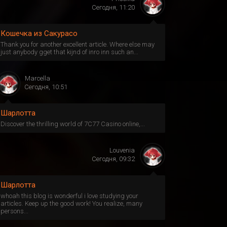
Сегодня, 11:20
Кошечка из Сакурасо
Thank you for another excellent article. Where else may
just anybody gget that kijnd of inro inn such an...
Marcella
Сегодня, 10:51
Шарлотта
Discover the thrilling world of 7C77 Casino online,...
Louvenia
Сегодня, 09:32
Шарлотта
whoah this blog is wonderful i love studying your
articles. Keep up the good work! You realize, many
persons...