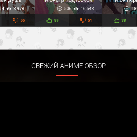
14
8 978
506
16 543
18
55
89
51
38
СВЕЖИЙ АНИМЕ ОБЗОР
ная жизнь с
монстром +