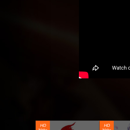
Безумный Азарт
O
132
6 466
3
48
38
106