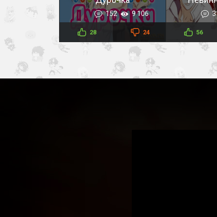
152
9 106
3
28
24
56
Повседнев
девушкой-