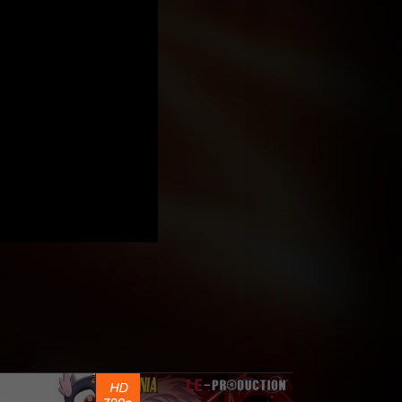
ь хроноса
0
5 530
16