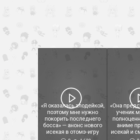
«Я оказалась злодейкой,
«Она предс
поэтому мне нужно
ученик м
покорить последнего
полноценн
босса» — анонс нового
аниме пр
исекая в отомэ-игру
исекай и с