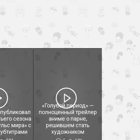
«Голубой период» —
 опубликовал
полноценный трейлер
тьего сезона
аниме о парне,
льс мира» с
решившем стать
субтитрами
художником