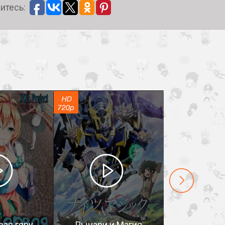
итесь:
вая гяру
Рыцари и Магия