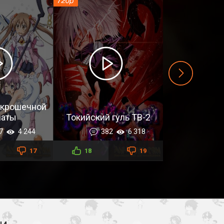
 крошечной
наты
Токийский гуль ТВ-2
7
4 244
382
6 318
17
18
19