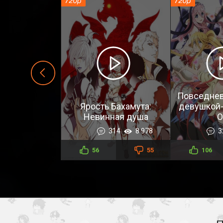
Повседнев
Ярость Бахамута:
девушкой-
Невинная душа
O
314
8 978
3
56
55
106