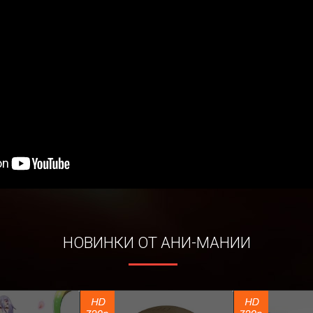
VA
Судьба: Апокриф
Повелител
21
19 336
31
4 333
14
77
17
15
21
НОВИНКИ ОТ АНИ-МАНИИ