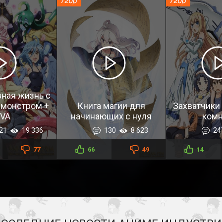
ная жизнь с
монстром +
Книга магии для
Захватчики
VA
начинающих с нуля
ком
21
19 336
130
8 623
24
77
66
49
14