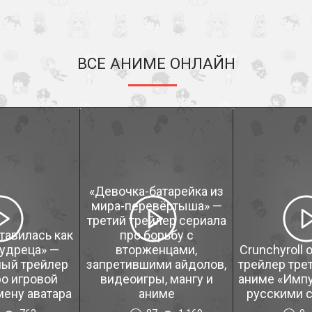
ВСЕ АНИМЕ ОНЛАЙН
«Девочка-батарейка из
мира-перевёртыша» —
третий трейлер сериала
тавилась как
про борьбу с
удреца» —
вторженцами,
Crunchyroll
ый трейлер
запретившими айдолов,
трейлер тре
о игровой
видеоигры, мангу и
аниме «Импу
мену аватара
аниме
русскими 