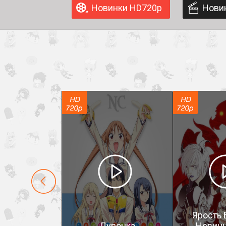
Новинки HD720p
Нови
Ярость 
Дурочка
Невинн