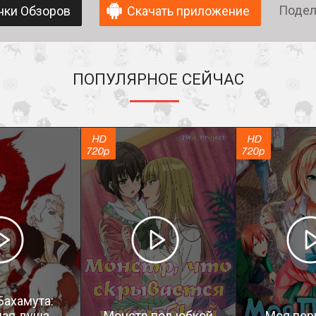
Подел
нки Обзоров
Скачать приложение
ПОПУЛЯРНОЕ СЕЙЧАС
Бахамута:
ая душа
Монстр под юбкой
Моя пер