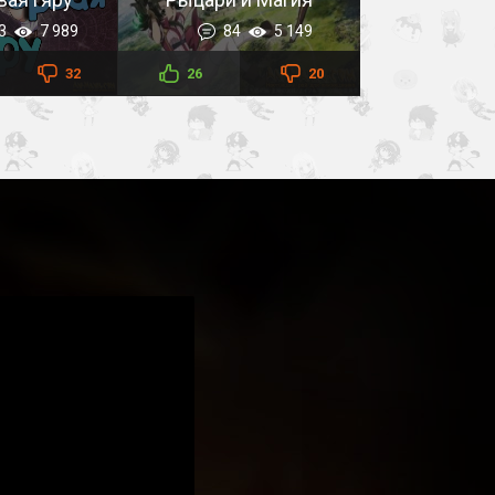
3
7 989
84
5 149
32
26
20