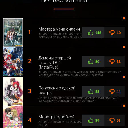
ПОЛЬЗОВАТЕЛЕЙ
Мастера меча онлайн
148
40
АНИМЕ ОНЛАЙН / АНИМЕ СО СТОРОННЕЙ ОЗВУЧКОЙ /
БОЕВИКИ / ПРИКЛЮЧЕНИЯ / ФАНТАСТИКА / ФЭНТЕЗИ
Демоны старшей
80
33
школы ТВ2
(MetalRus)
АНИМЕ ОНЛАЙН / РЕЛИЗЫ АНИ-МАНИИ / ДЛЯ ВЗРОСЛЫХ /
КОМЕДИИ / ПРИКЛЮЧЕНИЯ / ЭТТИ / ФЭНТЕЗИ
По велению адской
88
44
сестры
АНИМЕ ОНЛАЙН / РЕЛИЗЫ АНИ-МАНИИ / БОЕВИКИ / ДЛЯ
ВЗРОСЛЫХ / КОМЕДИИ / ЭТТИ / ФЭНТЕЗИ
Монстр под юбкой
89
51
АНИМЕ ОНЛАЙН / РЕЛИЗЫ JAZZWAY ANIME / ДЛЯ ВЗРОСЛЫХ
/ ЭТТИ