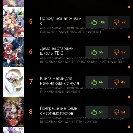
Повседневная жизнь
106
77
с
АНИМЕ ОНЛАЙН / РЕЛИЗЫ АНИ-МАНИИ / ДЛЯ ВЗРОСЛЫХ /
КОМЕДИИ / РОМАНТИКА / ЭТТИ / ФЭНТЕЗИ
Демоны старшей
55
37
школы ТВ-2
АНИМЕ ОНЛАЙН / АНИМЕ СО СТОРОННЕЙ ОЗВУЧКОЙ / ДЛЯ
ВЗРОСЛЫХ / КОМЕДИИ / ПРИКЛЮЧЕНИЯ / ЭТТИ / ФЭНТЕЗИ
Книга магии для
66
49
начинающих с нуля
АНИМЕ ОНЛАЙН / РЕЛИЗЫ АНИ-МАНИИ / БОЕВИКИ /
ПРИКЛЮЧЕНИЯ / ФЭНТЕЗИ
Прегрешение: Семь
51
34
смертных грехов
АНИМЕ ОНЛАЙН / АНИМЕ СО СТОРОННЕЙ ОЗВУЧКОЙ / ДЛЯ
ВЗРОСЛЫХ / КОМЕДИИ / ЭТТИ / ФЭНТЕЗИ