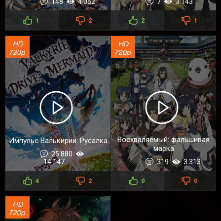
148
4 052
7
3 143
1
2
2
1
Восхваляемый: фальшивая
Импульс Валькирии: Русалка
маска
25 880
14 147
319
3 313
4
2
0
0