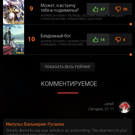
Может, я встречу
47
30
тебя в подземелье?
АНИМЕ ОНЛАЙН / РЕЛИЗЫ JAZZWAY ANIME / КОМЕДИИ /
ПРИКЛЮЧЕНИЯ / РОМАНТИКА / ФЭНТЕЗИ
Бездомный бог
16
4
АНИМЕ ОНЛАЙН / АНИМЕ СО СТОРОННЕЙ ОЗВУЧКОЙ /
КОМЕДИИ / ПРИКЛЮЧЕНИЯ
ПОКАЗАТЬ ВЕСЬ РЕЙТИНГ
КОММЕНТИРУЕМОЕ
Janell
Сегодня, 01:11
Импульс Валькирии: Русалка
Simply desire to say your article is as astounding. The clearness to your
submit is just nice and i can...