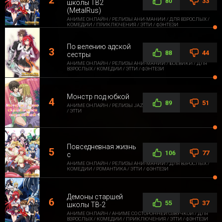
80
33
школы ТВ2
(MetalRus)
АНИМЕ ОНЛАЙН / РЕЛИЗЫ АНИ-МАНИИ / ДЛЯ ВЗРОСЛЫХ /
КОМЕДИИ / ПРИКЛЮЧЕНИЯ / ЭТТИ / ФЭНТЕЗИ
По велению адской
88
44
сестры
АНИМЕ ОНЛАЙН / РЕЛИЗЫ АНИ-МАНИИ / БОЕВИКИ / ДЛЯ
ВЗРОСЛЫХ / КОМЕДИИ / ЭТТИ / ФЭНТЕЗИ
Монстр под юбкой
89
51
АНИМЕ ОНЛАЙН / РЕЛИЗЫ JAZZWAY ANIME / ДЛЯ ВЗРОСЛЫХ
/ ЭТТИ
Повседневная жизнь
106
77
с
АНИМЕ ОНЛАЙН / РЕЛИЗЫ АНИ-МАНИИ / ДЛЯ ВЗРОСЛЫХ /
КОМЕДИИ / РОМАНТИКА / ЭТТИ / ФЭНТЕЗИ
Демоны старшей
55
37
школы ТВ-2
АНИМЕ ОНЛАЙН / АНИМЕ СО СТОРОННЕЙ ОЗВУЧКОЙ / ДЛЯ
ВЗРОСЛЫХ / КОМЕДИИ / ПРИКЛЮЧЕНИЯ / ЭТТИ / ФЭНТЕЗИ