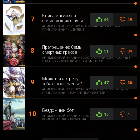
Книга магии для
66
49
начинающих с нуля
АНИМЕ ОНЛАЙН / РЕЛИЗЫ АНИ-МАНИИ / БОЕВИКИ /
ПРИКЛЮЧЕНИЯ / ФЭНТЕЗИ
Прегрешение: Семь
51
34
смертных грехов
АНИМЕ ОНЛАЙН / АНИМЕ СО СТОРОННЕЙ ОЗВУЧКОЙ / ДЛЯ
ВЗРОСЛЫХ / КОМЕДИИ / ЭТТИ / ФЭНТЕЗИ
Может, я встречу
47
30
тебя в подземелье?
АНИМЕ ОНЛАЙН / РЕЛИЗЫ JAZZWAY ANIME / КОМЕДИИ /
ПРИКЛЮЧЕНИЯ / РОМАНТИКА / ФЭНТЕЗИ
Бездомный бог
16
4
АНИМЕ ОНЛАЙН / АНИМЕ СО СТОРОННЕЙ ОЗВУЧКОЙ /
КОМЕДИИ / ПРИКЛЮЧЕНИЯ