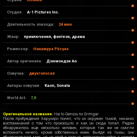
Студия:
A-1 Pictures Inc.
Длительность эпизода:
24 мин
Жанр:
приключения, фэнтези, драма
Режиссер:
Накамура Рёсукэ
Автор оригинала:
Дзюмондзи Ао
Озвучка:
двухголосая
Актеры озвучки:
Kaon, Sonata
World Art:
7,8
24-04-2017, 00:33
Оригинальное название:
Hai to Gensou no Grimgar
После пробуждения Харухиро понял, что он окружен тьмой, никаких
воспоминаний о том что произошло и как он сюда попал. Рядом
обнаружилось еще несколько человек, которые так же не смогли
вспомнить ничего, кроме собственных имен. Выйдя из тьмы, они
обнаруживают мир, но не свой,а сильно ассоциирующийся с миром