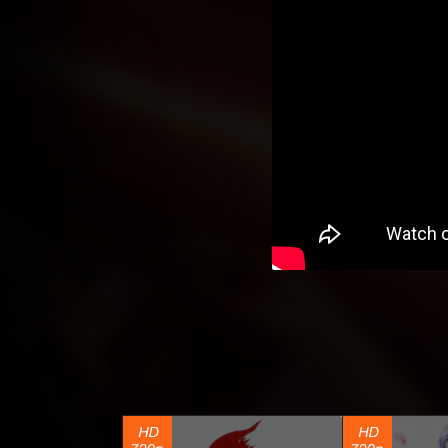
Безумный Азарт
O
132
6 467
3
48
38
106