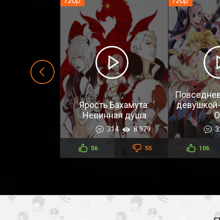
Повседнев
Ярость Бахамута:
девушкой-
Невинная душа
O
314
8 979
3
56
55
106