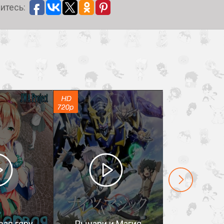
итесь:
вая гяру
Рыцари и Магия