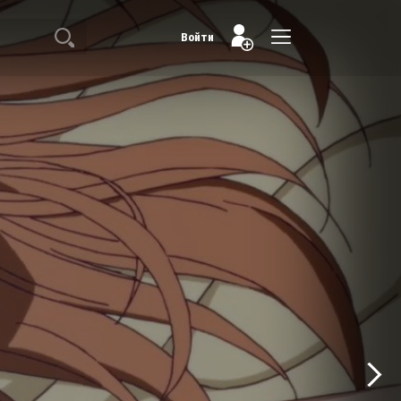
Войти