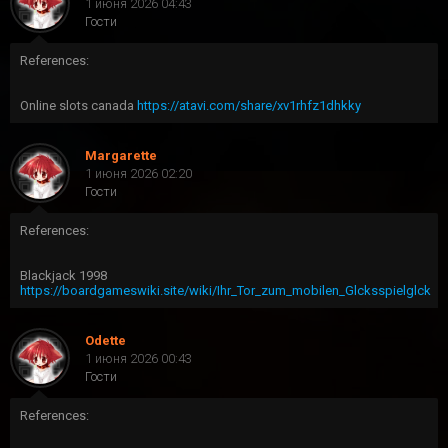
1 июня 2026 04:43
Гости
References:
Online slots canada
https://atavi.com/share/xv1rhfz1dhkky
Margarette
1 июня 2026 02:20
Гости
References:
Blackjack 1998
https://boardgameswiki.site/wiki/Ihr_Tor_zum_mobilen_Glcksspielglck
Odette
1 июня 2026 00:43
Гости
References: