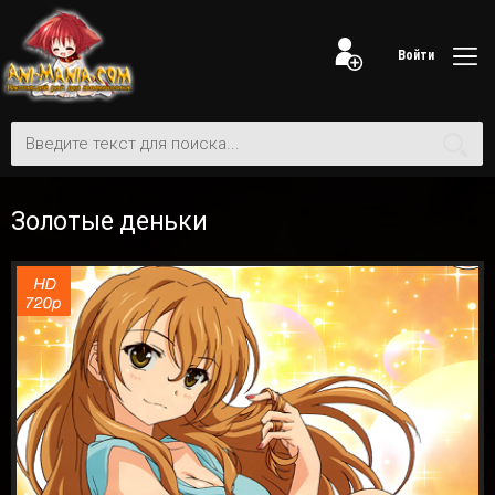
Войти
Золотые деньки