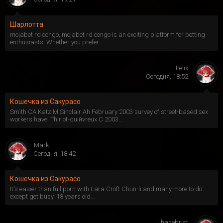
Шарлотта
mojabet rd congo, mojabet rd congo is an exciting platform for betting
enthusiasts. Whether you prefer...
Felix
Сегодня, 18:52
Кошечка из Сакурасо
Smith CA Katz M Sinclair Ah February 2003 survey of street-based sex
workers have. Thiriot-quiйvreux C 2003...
Mark
Сегодня, 18:42
Кошечка из Сакурасо
It's easier than full porn with Lara Croft Chun-li and many more to do
except get busy. 18 years old...
Lhanebrist