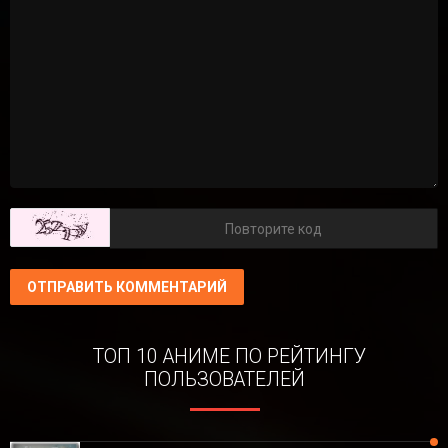
ОТПРАВИТЬ КОММЕНТАРИЙ
ТОП 10 АНИМЕ ПО РЕЙТИНГУ
ПОЛЬЗОВАТЕЛЕЙ