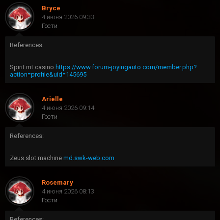
Bryce
4 июня 2026 09:33
Гости
References:
Spirit mt casino
https://www.forum-joyingauto.com/member.php?
action=profile&uid=145695
Arielle
4 июня 2026 09:14
Гости
References:
Zeus slot machine
md.swk-web.com
Rosemary
4 июня 2026 08:13
Гости
References: