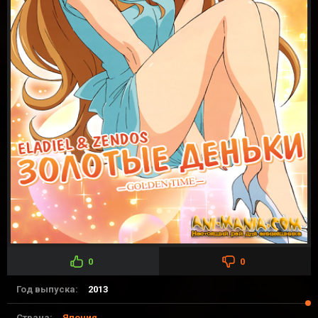
0
0
Год выпуска:
2013
Страна:
Япония