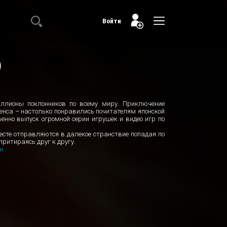
Войти
)
ллионы поклонников по всему миру. Приключение
ренса – настолько понравились почитателям японской
венно выпуск огромной серии игрушек и видео игр по
есте отправляются в далекое странствие попадая по
ритираясь друг к другу.
н