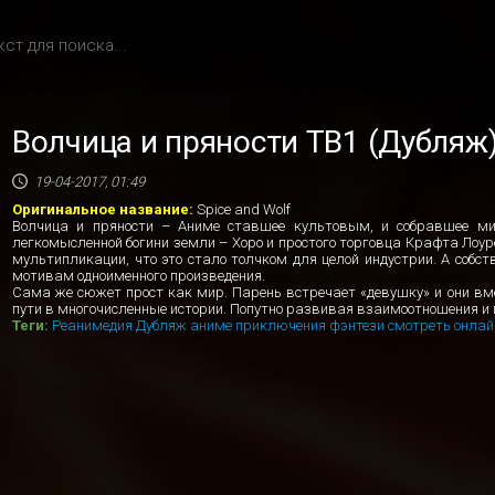
Волчица и пряности ТВ1 (Дубляж
19-04-2017, 01:49
Оригинальное название:
Spice and Wolf
Волчица и пряности – Аниме ставшее культовым, и собравшее ми
легкомысленной богини земли – Хоро и простого торговца Крафта Лоу
мультипликации, что это стало толчком для целой индустрии. А собст
мотивам одноименного произведения.
Сама же сюжет прост как мир. Парень встречает «девушку» и они вм
пути в многочисленные истории. Попутно развивая взаимоотношения и п
Теги:
Реанимедия
Дубляж
аниме
приключения
фэнтези
смотреть онлай