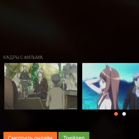
КАДРЫ С ФИЛЬМА:
Смотреть онлайн
Трейлер