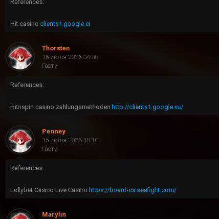
References:
Hit casino
clients1.google.ci
Thorsten
16 июля 2026 04:08
Гости
References:
Hitnspin casino zahlungsmethoden
http://clients1.google.vu/
Penney
15 июля 2026 10:10
Гости
References:
Lollybet Casino Live Casino
https://board-cs.seafight.com/
Marylin