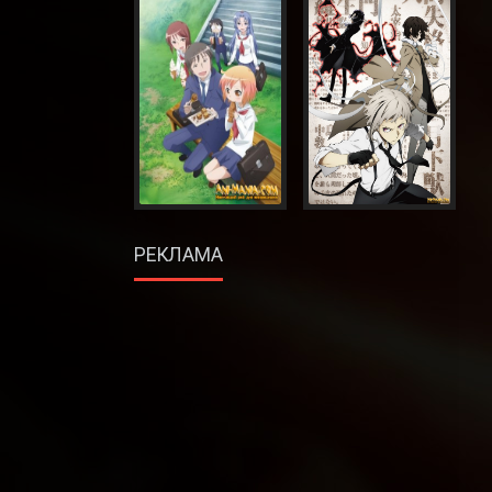
РЕКЛАМА