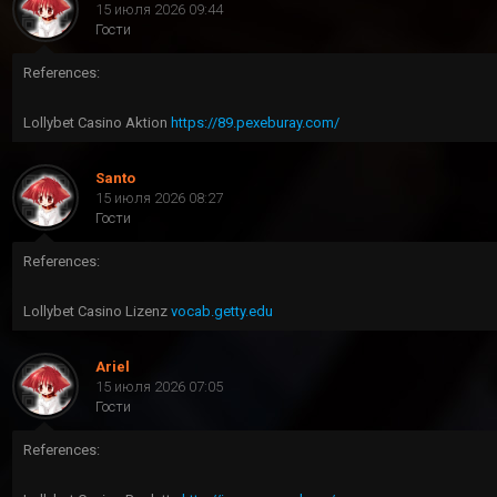
15 июля 2026 09:44
Гости
References:
Lollybet Casino Aktion
https://89.pexeburay.com/
Santo
15 июля 2026 08:27
Гости
References:
Lollybet Casino Lizenz
vocab.getty.edu
Ariel
15 июля 2026 07:05
Гости
References: