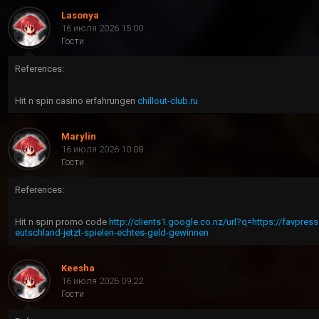
Lasonya
16 июля 2026 15:00
Гости
References:
Hit n spin casino erfahrungen
chillout-club.ru
Marylin
16 июля 2026 10:08
Гости
References:
Hit n spin promo code
http://clients1.google.co.nz/url?q=https://favpress
eutschland-jetzt-spielen-echtes-geld-gewinnen
Keesha
16 июля 2026 09:22
Гости