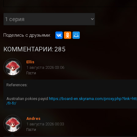
Поделись с друзьями:
КОММЕНТАРИИ: 285
Ellis
1 августа 2026 03:06
Гости
References:
Australian pokies payid
https://board-en.skyrama.com/proxy.php?link=htt
/fr-fr/
Andres
1 августа 2026 00:33
Гости