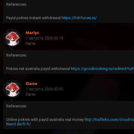
References:
Payid pokies instant withdrawal
https://fishforum.ru/
Marlys
1 августа 2026 00:19
Гости
References:
Pokies net australia payid withdrawal
https://goodbooking.ru/redirect?url=
Elaine
1 августа 2026 00:05
Гости
References:
Online pokies with payid australia real money
http://traflinks.com/cloud-t
hland.de/fr-fr/