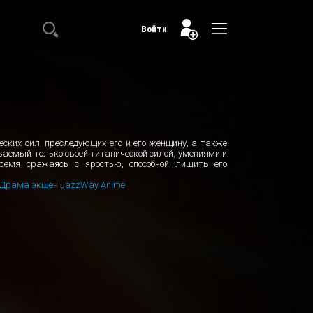
Войти
ских сил, преследующих его и его женщину, а также
аемый только своей титанической силой, умениями и
время сражаясь с яростью, способной лишить его
Драма
экшен
JazzWay Anime